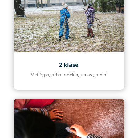
2 klasė
Meilė, pagarba ir dėkingumas gamtai