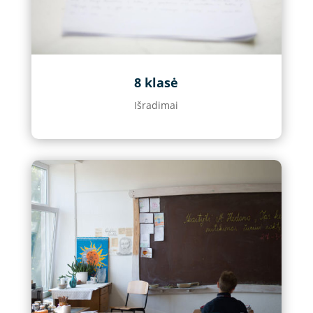
8 klasė
Išradimai