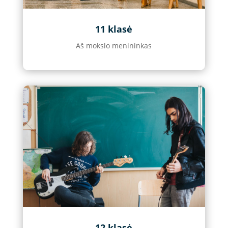
11 klasė
Aš mokslo menininkas
12 klasė