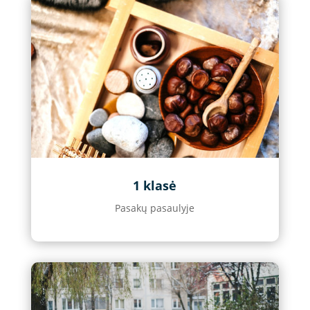
1 klasė
Pasakų pasaulyje