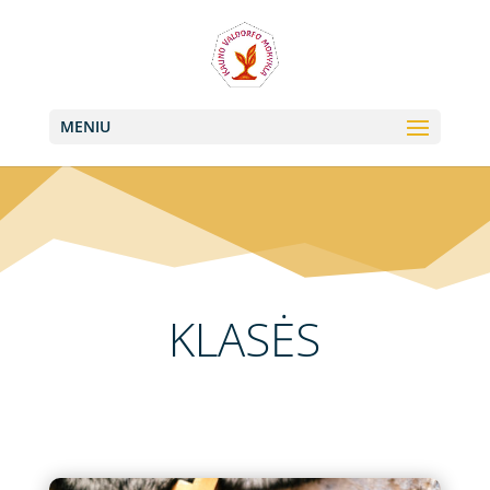
+370 613 22011, +370 657 74042
info@valdorfas.org
MENIU
KLASĖS