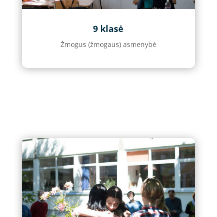
9 klasė
Žmogus (žmogaus) asmenybė