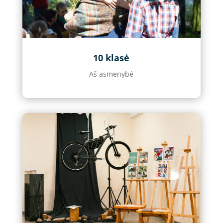
10 klasė
Aš asmenybė