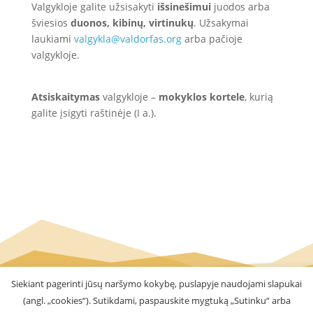
Valgykloje galite užsisakyti
išsinešimui
juodos arba
šviesios
duonos, kibinų, virtinukų
. Užsakymai
laukiami
valgykla@valdorfas.org
arba pačioje
valgykloje.
Atsiskaitymas
valgykloje –
mokyklos kortele
,
kurią
galite įsigyti raštinėje (I a.).
Siekiant pagerinti jūsų naršymo kokybę, puslapyje naudojami slapukai
(angl. „cookies“). Sutikdami, paspauskite mygtuką „Sutinku“ arba