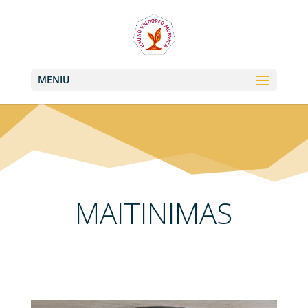
+370 613 22011, +370 657 74042
info@valdorfas.org
MENIU
MAITINIMAS