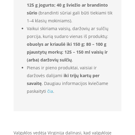
125 g jogurto; 40 g šviežio ar brandinto
sūrio
(brandinti sūriai gali būti tiekiami tik
1–4 klasių mokiniams).
Vaikui skiriama vaisių, daržovių ar sulčių
porcija, kurią sudaro vienas iš produktų:
obuolys ar kriaušė iki 150 g;
80 – 100 g
pjaustytų morkų;
125 – 150 ml vaisių ir
(arba) daržovių sulčių
.
Pienas ir pieno produktai, vaisiai ir
daržovės dalijami
iki trijų kartų per
savaitę
. Daugiau informacijos kviečiame
paskaityti
čia
.
Valgyklos vedėja Virginija dalinasi, kad valgykloje