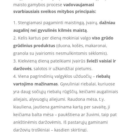
maisto gamybos procese
vadovaujamasi
svarbiausiais sveikos mitybos principais:
Stengiamasi pagaminti maistingą, įvairų,
dažniau
augalinį nei gyvulinės kilmės maistą
.
Kelis kartus per dieną mokiniai valgo
viso grūdo
grūdinius produktus
(duona, košės, makaronai,
granola su įvairiomis nesmulkintomis sėklomis).
Kiekvieną dieną pateikiami įvairūs
švieži vaisiai ir
daržovės
, salotos ir užkandžiai pietums.
Viena pagrindinių valgyklos užduočių –
riebalų
vartojimo mažinamas
. Gyvuliniai riebalai, kuriuose
yra daug sočiųjų riebalų rūgščių, keičiami augaliniais
aliejais, alyvuogių aliejumi. Raudona mėsa, t.y.
kiauliena, jautiena gaminama kartą per savaitę, ji
keičiama balta mėsa – paukštiena ar žuvimi, taip pat
ankštinėmis daržovėmis. Iš pastarųjų gaminami
daržovių troškiniai – kasdien skirtingi.