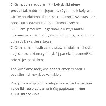
Gamyboje naudojami tik
kokybiški pieno
produktai
:
natūralus jogurtas, rūgpienis ir kefyras,
varškė naudojama tik 9 proc. riebumo, o sviestas – 82
proc., kuris dažniausiai pateikiamas lydytas.
Siūlomi produktai ir gėrimai, turintys
mažai
cukraus
, arbatos ir sultys nesaldinamos, mažinamas
cukraus kiekis desertuose.
Gaminamas
nesūrus maistas
, naudojama druska
su jodu. Suteikiama galimybė į patiekalą asmeniškai
pridėti jos papildomai.
Tad kviečiame mokyklos bendruomenės narius
pasistiprinti mokyklos valgykloje.
Visų pusryčiaujančių tėvelių ir svečių laukiame
nuo
10:00 iki 10:50 val.
, o norinčių papietauti –
nuo
13:00. iki 15:30 val.