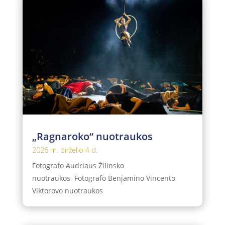
„Ragnaroko“ nuotraukos
2026 m. birželio 4 d.
Fotografo Audriaus Žilinsko
nuotraukos Fotografo Benjamino Vincento
Viktorovo nuotraukos