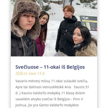
Svečiuose – 11-okai iš Belgijos
2026 m. kovo 13 d.
Vasario mėnesį mūsų 11-okai sulaukė svečių.
Apie tai dalinasi vienuoliktokė Ana. Sausio 31
d. į Kauno Valdorfo mokyklą 11 klasę dviem
savaitėm atvyko svečiai iš Belgijos - Finn ir
Joshua. Jie yra Gento Valdorfo mokyklos