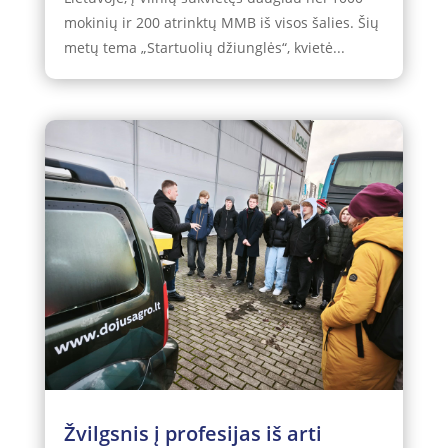
mokinių ir 200 atrinktų MMB iš visos šalies. Šių
metų tema „Startuolių džiunglės“, kvietė...
Žvilgsnis į profesijas iš arti