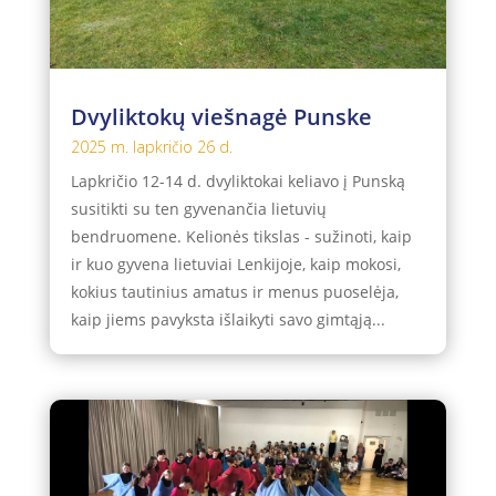
Dvyliktokų viešnagė Punske
2025 m. lapkričio 26 d.
Lapkričio 12-14 d. dvyliktokai keliavo į Punską
susitikti su ten gyvenančia lietuvių
bendruomene. Kelionės tikslas - sužinoti, kaip
ir kuo gyvena lietuviai Lenkijoje, kaip mokosi,
kokius tautinius amatus ir menus puoselėja,
kaip jiems pavyksta išlaikyti savo gimtąją...