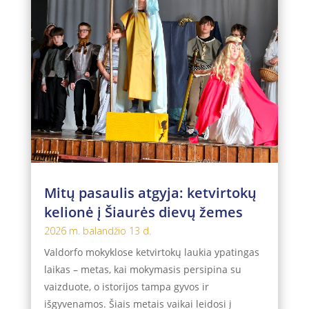
Mitų pasaulis atgyja: ketvirtokų
kelionė į Šiaurės dievų žemes
2026 m. balandžio 13 d.
Valdorfo mokyklose ketvirtokų laukia ypatingas
laikas – metas, kai mokymasis persipina su
vaizduote, o istorijos tampa gyvos ir
išgyvenamos. Šiais metais vaikai leidosi į