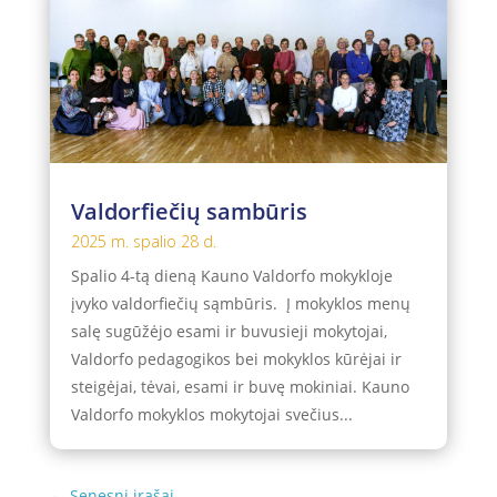
Valdorfiečių sambūris
2025 m. spalio 28 d.
Spalio 4-tą dieną Kauno Valdorfo mokykloje
įvyko valdorfiečių sąmbūris. Į mokyklos menų
salę sugūžėjo esami ir buvusieji mokytojai,
Valdorfo pedagogikos bei mokyklos kūrėjai ir
steigėjai, tėvai, esami ir buvę mokiniai. Kauno
Valdorfo mokyklos mokytojai svečius...
← Senesni įrašai