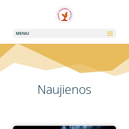
+370 613 22011, +370 657 74042
info@valdorfas.org
MENIU
Naujienos