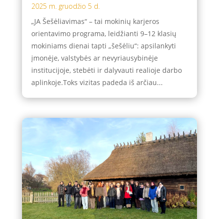
2025 m. gruodžio 5 d.
„JA Šešėliavimas“ – tai mokinių karjeros
orientavimo programa, leidžianti 9–12 klasių
mokiniams dienai tapti „šešėliu“: apsilankyti
įmonėje, valstybės ar nevyriausybinėje
institucijoje, stebėti ir dalyvauti realioje darbo
aplinkoje.Toks vizitas padeda iš arčiau...