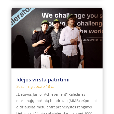
Idėjos virsta patirtimi
2025 m. gruodžio 18 d.
„Lietuvos Junior Achievement“ Kalėdinės
mokomųjų mokinių bendrovių (MMB) eXpo - tai
didžiausias metų antreprenerystės renginys
Lietuvoje, į Vilnių sukvietęs daugiau nei 1000