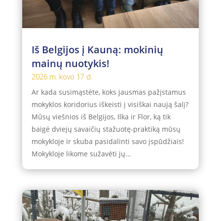
Iš Belgijos į Kauną: mokinių
mainų nuotykis!
2026 m. kovo 17 d.
Ar kada susimąstėte, koks jausmas pažįstamus
mokyklos koridorius iškeisti į visiškai naują šalį?
Mūsų viešnios iš Belgijos, Ilka ir Flor, ką tik
baigė dviejų savaičių stažuotę-praktiką mūsų
mokykloje ir skuba pasidalinti savo įspūdžiais!
Mokykloje likome sužavėti jų...