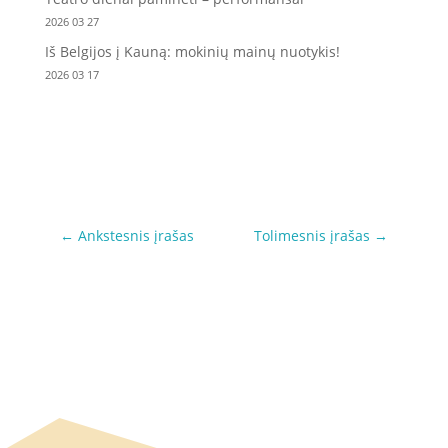
2026 03 27
Iš Belgijos į Kauną: mokinių mainų nuotykis!
2026 03 17
←
Ankstesnis įrašas
Tolimesnis įrašas
→