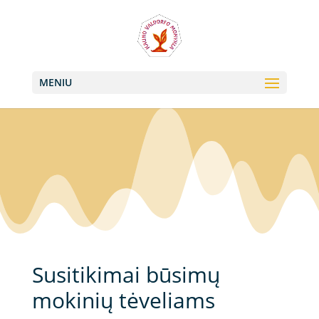
+370 613 22011, +370 657 74042
info@valdorfas.org
MENIU
Susitikimai būsimų
mokinių tėveliams