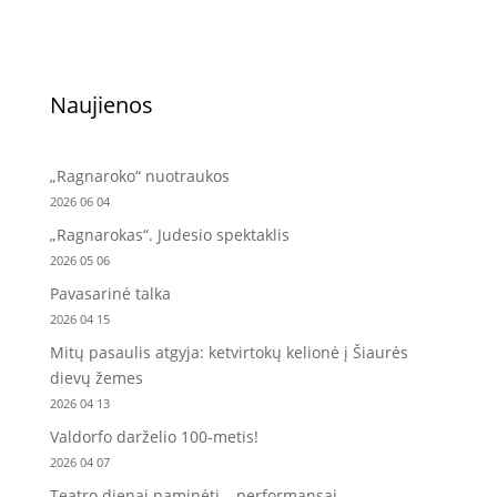
Naujienos
„Ragnaroko“ nuotraukos
2026 06 04
„Ragnarokas“. Judesio spektaklis
2026 05 06
Pavasarinė talka
2026 04 15
Mitų pasaulis atgyja: ketvirtokų kelionė į Šiaurės
dievų žemes
2026 04 13
Valdorfo darželio 100-metis!
2026 04 07
Teatro dienai paminėti – performansai