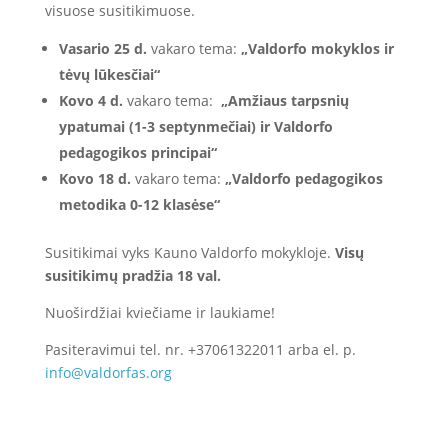
visuose susitikimuose.
Vasario 25 d.
vakaro tema:
„Valdorfo mokyklos ir
tėvų lūkesčiai“
Kovo 4 d.
vakaro tema:
„Amžiaus tarpsnių
ypatumai (1-3 septynmečiai) ir Valdorfo
pedagogikos principai“
Kovo 18 d.
vakaro tema:
„Valdorfo pedagogikos
metodika 0-12 klasėse“
Susitikimai vyks Kauno Valdorfo mokykloje.
Visų
susitikimų pradžia 18 val.
Nuoširdžiai kviečiame ir laukiame!
Pasiteravimui tel. nr. +37061322011 arba el. p.
info@valdorfas.org