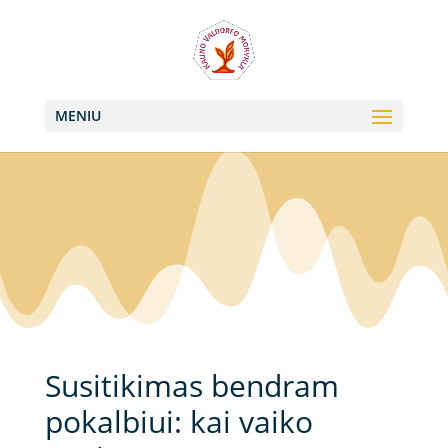
+370 613 22011, +370 657 74042
info@valdorfas.org
MENIU
Susitikimas bendram
pokalbiui: kai vaiko