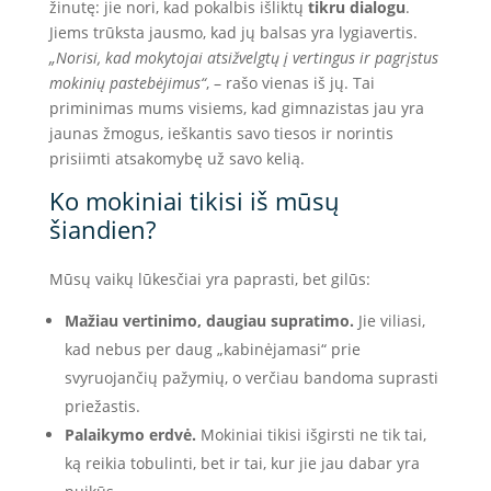
žinutę: jie nori, kad pokalbis išliktų
tikru dialogu
.
Jiems trūksta jausmo, kad jų balsas yra lygiavertis.
„Norisi, kad mokytojai atsižvelgtų į vertingus ir pagrįstus
mokinių pastebėjimus“
, – rašo vienas iš jų. Tai
priminimas mums visiems, kad gimnazistas jau yra
jaunas žmogus, ieškantis savo tiesos ir norintis
prisiimti atsakomybę už savo kelią.
Ko mokiniai tikisi iš mūsų
šiandien?
Mūsų vaikų lūkesčiai yra paprasti, bet gilūs:
Mažiau vertinimo, daugiau supratimo.
Jie viliasi,
kad nebus per daug „kabinėjamasi“ prie
svyruojančių pažymių, o verčiau bandoma suprasti
priežastis.
Palaikymo erdvė.
Mokiniai tikisi išgirsti ne tik tai,
ką reikia tobulinti, bet ir tai, kur jie jau dabar yra