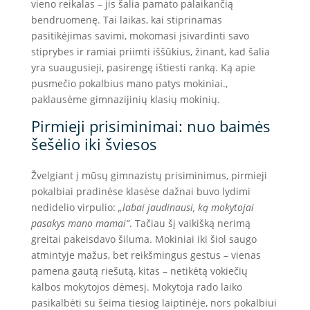
vieno reikalas – jis šalia pamato palaikančią
bendruomenę. Tai laikas, kai stiprinamas
pasitikėjimas savimi, mokomasi įsivardinti savo
stiprybes ir ramiai priimti iššūkius, žinant, kad šalia
yra suaugusieji, pasirengę ištiesti ranką. Ką apie
pusmečio pokalbius mano patys mokiniai.,
paklausėme gimnazijinių klasių mokinių.
Pirmieji prisiminimai: nuo baimės
šešėlio iki šviesos
Žvelgiant į mūsų gimnazistų prisiminimus, pirmieji
pokalbiai pradinėse klasėse dažnai buvo lydimi
nedidelio virpulio:
„labai jaudinausi, ką mokytojai
pasakys mano mamai“
. Tačiau šį vaikišką nerimą
greitai pakeisdavo šiluma. Mokiniai iki šiol saugo
atmintyje mažus, bet reikšmingus gestus – vienas
pamena gautą riešutą, kitas – netikėtą vokiečių
kalbos mokytojos dėmesį. Mokytoja rado laiko
pasikalbėti su šeima tiesiog laiptinėje, nors pokalbiui