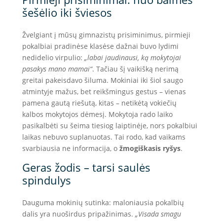
šešėlio iki šviesos
Žvelgiant į mūsų gimnazistų prisiminimus, pirmieji
pokalbiai pradinėse klasėse dažnai buvo lydimi
nedidelio virpulio:
„labai jaudinausi, ką mokytojai
pasakys mano mamai“
. Tačiau šį vaikišką nerimą
greitai pakeisdavo šiluma. Mokiniai iki šiol saugo
atmintyje mažus, bet reikšmingus gestus – vienas
pamena gautą riešutą, kitas – netikėtą vokiečių
kalbos mokytojos dėmesį. Mokytoja rado laiko
pasikalbėti su šeima tiesiog laiptinėje, nors pokalbiui
laikas nebuvo suplanuotas. Tai rodo, kad vaikams
svarbiausia ne informacija, o
žmogiškasis ryšys
.
Geras žodis – tarsi saulės
spindulys
Dauguma mokinių sutinka: maloniausia pokalbių
dalis yra nuoširdus pripažinimas.
„Visada smagu