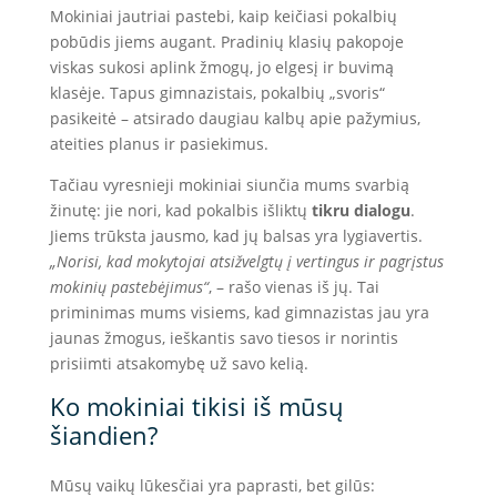
Mokiniai jautriai pastebi, kaip keičiasi pokalbių
pobūdis jiems augant. Pradinių klasių pakopoje
viskas sukosi aplink žmogų, jo elgesį ir buvimą
klasėje. Tapus gimnazistais, pokalbių „svoris“
pasikeitė – atsirado daugiau kalbų apie pažymius,
ateities planus ir pasiekimus.
Tačiau vyresnieji mokiniai siunčia mums svarbią
žinutę: jie nori, kad pokalbis išliktų
tikru dialogu
.
Jiems trūksta jausmo, kad jų balsas yra lygiavertis.
„Norisi, kad mokytojai atsižvelgtų į vertingus ir pagrįstus
mokinių pastebėjimus“
, – rašo vienas iš jų. Tai
priminimas mums visiems, kad gimnazistas jau yra
jaunas žmogus, ieškantis savo tiesos ir norintis
prisiimti atsakomybę už savo kelią.
Ko mokiniai tikisi iš mūsų
šiandien?
Mūsų vaikų lūkesčiai yra paprasti, bet gilūs: