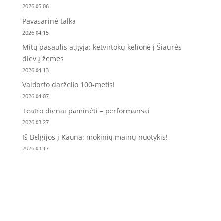
2026 05 06
Pavasarinė talka
2026 04 15
Mitų pasaulis atgyja: ketvirtokų kelionė į Šiaurės
dievų žemes
2026 04 13
Valdorfo darželio 100-metis!
2026 04 07
Teatro dienai paminėti – performansai
2026 03 27
Iš Belgijos į Kauną: mokinių mainų nuotykis!
2026 03 17