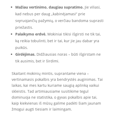
Mažiau vertinimo, daugiau supratimo.
Jie viliasi,
kad nebus per daug „kabinėjamasi“ prie
svyruojančių pažymių, o verčiau bandoma suprasti
priežastis.
Palaikymo erdvė.
Mokiniai tikisi išgirsti ne tik tai,
ką reikia tobulinti, bet ir tai, kur jie jau dabar yra
puikūs.
Girdėjimas.
Didžiausias noras – būti išgirstam ne
tik ausimis, bet ir širdimi.
Skaitant mokinių mintis, suprantame viena –
vertinamasis pokalbis yra bendrystės auginimas. Tai
laikas, kai mes kartu kuriame saugią aplinką vaikui
skleistis. Tad artimiausiame susitikime tegul
dominuoja ne statistika, o gyvas pokalbis apie tai,
kaip kiekvienas iš mūsų galime padėti šiam jaunam
žmogui augti tiesiam ir laimingam.