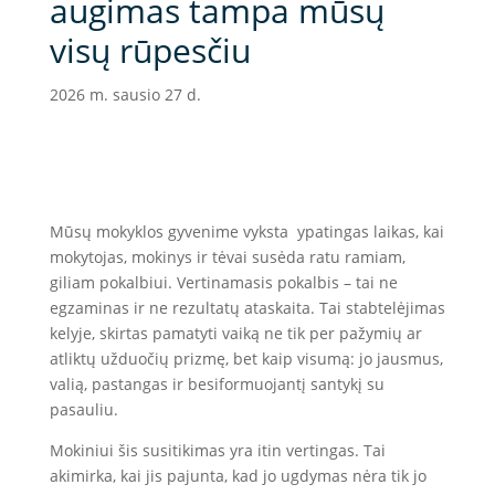
augimas tampa mūsų
visų rūpesčiu
2026 m. sausio 27 d.
Mūsų mokyklos gyvenime vyksta ypatingas laikas, kai
mokytojas, mokinys ir tėvai susėda ratu ramiam,
giliam pokalbiui. Vertinamasis pokalbis – tai ne
egzaminas ir ne rezultatų ataskaita. Tai stabtelėjimas
kelyje, skirtas pamatyti vaiką ne tik per pažymių ar
atliktų užduočių prizmę, bet kaip visumą: jo jausmus,
valią, pastangas ir besiformuojantį santykį su
pasauliu.
Mokiniui šis susitikimas yra itin vertingas. Tai
akimirka, kai jis pajunta, kad jo ugdymas nėra tik jo