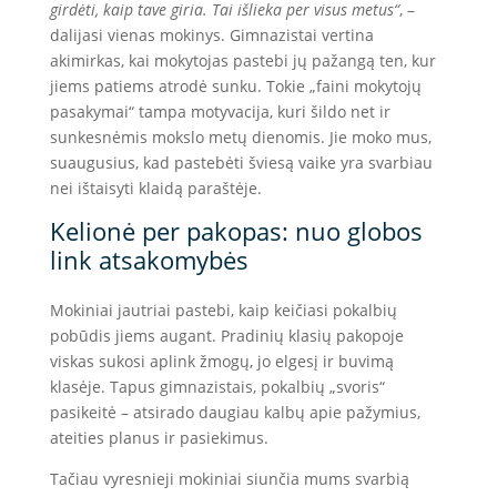
girdėti, kaip tave giria. Tai išlieka per visus metus“
, –
dalijasi vienas mokinys. Gimnazistai vertina
akimirkas, kai mokytojas pastebi jų pažangą ten, kur
jiems patiems atrodė sunku. Tokie „faini mokytojų
pasakymai“ tampa motyvacija, kuri šildo net ir
sunkesnėmis mokslo metų dienomis. Jie moko mus,
suaugusius, kad pastebėti šviesą vaike yra svarbiau
nei ištaisyti klaidą paraštėje.
Kelionė per pakopas: nuo globos
link atsakomybės
Mokiniai jautriai pastebi, kaip keičiasi pokalbių
pobūdis jiems augant. Pradinių klasių pakopoje
viskas sukosi aplink žmogų, jo elgesį ir buvimą
klasėje. Tapus gimnazistais, pokalbių „svoris“
pasikeitė – atsirado daugiau kalbų apie pažymius,
ateities planus ir pasiekimus.
Tačiau vyresnieji mokiniai siunčia mums svarbią