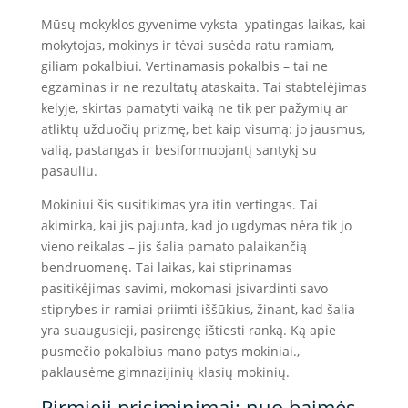
Mūsų mokyklos gyvenime vyksta ypatingas laikas, kai
mokytojas, mokinys ir tėvai susėda ratu ramiam,
giliam pokalbiui. Vertinamasis pokalbis – tai ne
egzaminas ir ne rezultatų ataskaita. Tai stabtelėjimas
kelyje, skirtas pamatyti vaiką ne tik per pažymių ar
atliktų užduočių prizmę, bet kaip visumą: jo jausmus,
valią, pastangas ir besiformuojantį santykį su
pasauliu.
Mokiniui šis susitikimas yra itin vertingas. Tai
akimirka, kai jis pajunta, kad jo ugdymas nėra tik jo
vieno reikalas – jis šalia pamato palaikančią
bendruomenę. Tai laikas, kai stiprinamas
pasitikėjimas savimi, mokomasi įsivardinti savo
stiprybes ir ramiai priimti iššūkius, žinant, kad šalia
yra suaugusieji, pasirengę ištiesti ranką. Ką apie
pusmečio pokalbius mano patys mokiniai.,
paklausėme gimnazijinių klasių mokinių.
Pirmieji prisiminimai: nuo baimės