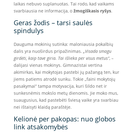
laikas nebuvo suplanuotas. Tai rodo, kad vaikams
svarbiausia ne informacija, o
žmogiškasis ryšys
.
Geras žodis – tarsi saulės
spindulys
Dauguma mokinių sutinka: maloniausia pokalbių
dalis yra nuoširdus pripažinimas.
„Visada smagu
girdėti, kaip tave giria. Tai išlieka per visus metus“
, –
dalijasi vienas mokinys. Gimnazistai vertina
akimirkas, kai mokytojas pastebi jų pažangą ten, kur
jiems patiems atrodė sunku. Tokie „faini mokytojų
pasakymai“ tampa motyvacija, kuri šildo net ir
sunkesnėmis mokslo metų dienomis. Jie moko mus,
suaugusius, kad pastebėti šviesą vaike yra svarbiau
nei ištaisyti klaidą paraštėje.
Kelionė per pakopas: nuo globos
link atsakomybės