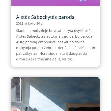
Aistės Sabeckytės paroda
2022 m. kovo 30 d.
Šiandien mokykloje buvo atidaryta dvyliktokės
Aistės Sabeckytės autorinė trijų darbų paroda.
Aistę parodą eksponuoti paskatino dailės
mokytoja Jurgita Žebrauskienė. Aistė piešia nuo
pat vaikystės. Nors šiuo metu ji daugiausia
dirba su skaitmenine daile, vis tik...