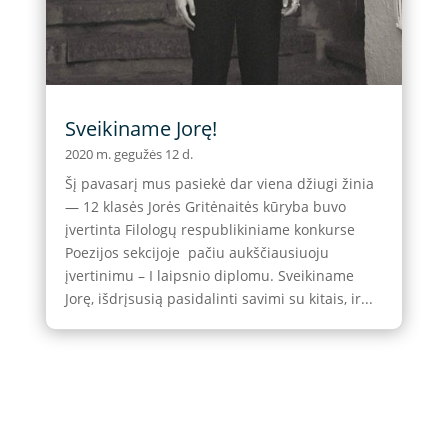
Sveikiname Jorę!
2020 m. gegužės 12 d.
Šį pavasarį mus pasiekė dar viena džiugi žinia
— 12 klasės Jorės Gritėnaitės kūryba buvo
įvertinta Filologų respublikiniame konkurse
Poezijos sekcijoje pačiu aukščiausiuoju
įvertinimu – I laipsnio diplomu. Sveikiname
Jorę, išdrįsusią pasidalinti savimi su kitais, ir...