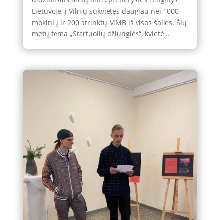
Lietuvoje, į Vilnių sukvietęs daugiau nei 1000
mokinių ir 200 atrinktų MMB iš visos šalies. Šių
metų tema „Startuolių džiunglės“, kvietė...