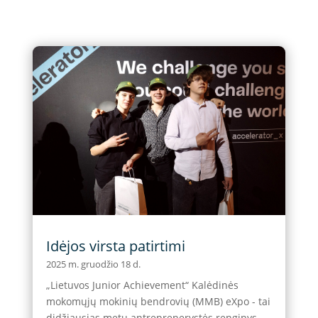
Idėjos virsta patirtimi
2025 m. gruodžio 18 d.
„Lietuvos Junior Achievement“ Kalėdinės
mokomųjų mokinių bendrovių (MMB) eXpo - tai
didžiausias metų antreprenerystės renginys