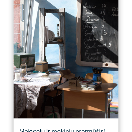
Mokytojų ir mokinių protmūšis!