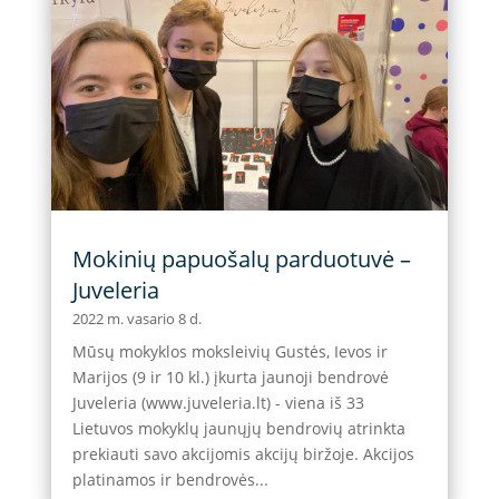
Mokinių papuošalų parduotuvė –
Juveleria
2022 m. vasario 8 d.
Mūsų mokyklos moksleivių Gustės, Ievos ir
Marijos (9 ir 10 kl.) įkurta jaunoji bendrovė
Juveleria (www.juveleria.lt) - viena iš 33
Lietuvos mokyklų jaunųjų bendrovių atrinkta
prekiauti savo akcijomis akcijų biržoje. Akcijos
platinamos ir bendrovės...