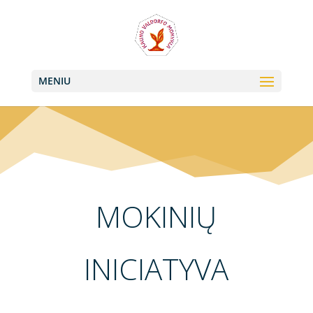
+370 613 22011, +370 657 74042
info@valdorfas.org
MENIU
MOKINIŲ
INICIATYVA