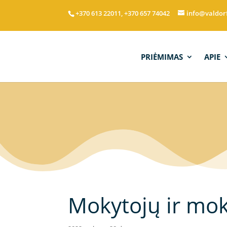
+370 613 22011, +370 657 74042
info@valdor
PRIĖMIMAS
APIE
Mokytojų ir mok