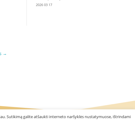
2026 03 17
s
→
au. Sutikimą galite atšaukti interneto naršyklės nustatymuose, ištrindami