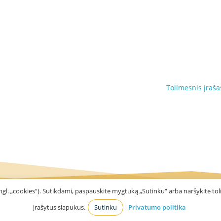
Tolimesnis įraša
gl. „cookies“). Sutikdami, paspauskite mygtuką „Sutinku“ arba naršykite toli
įrašytus slapukus.
Sutinku
Privatumo politika
o Valdorfo mokykla
Privatumo politika