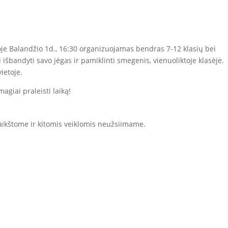
oje
Balandžio 1d.,
16:30
organizuojamas bendras 7-12 klasių bei
 išbandyti savo jėgas ir pamiklinti smegenis,
vienuoliktoje klasėje
.
ietoje.
agiai praleisti laiką!
ikštome ir kitomis veiklomis neužsiimame.