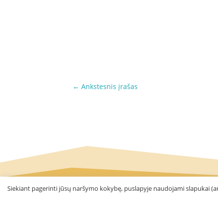
←
Ankstesnis įrašas
Siekiant pagerinti jūsų naršymo kokybę, puslapyje naudojami slapukai (an
Visos teisės saugomos © 2016 - 2026 VšĮ Kaun