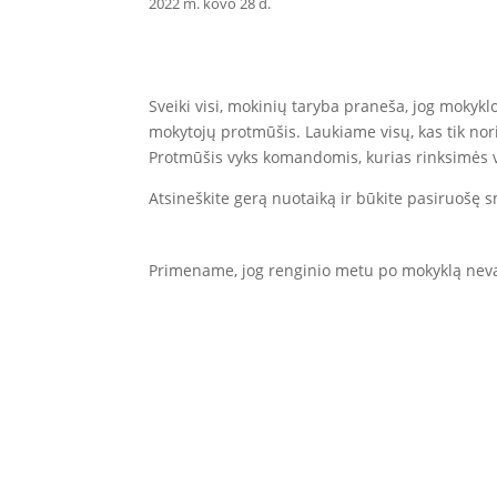
2022 m. kovo 28 d.
Sveiki visi, mokinių taryba praneša, jog mokykl
mokytojų protmūšis. Laukiame visų, kas tik nori
Protmūšis vyks komandomis, kurias rinksimės v
Atsineškite gerą nuotaiką ir būkite pasiruošę sm
Primename, jog renginio metu po mokyklą neva