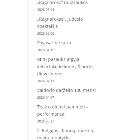
„Ragnaroko“ nuotraukos
2026 06 04
„Ragnarokas“. Judesio
spektaklis
2026 05 06
Pavasarinė talka
2026 04 15
Mitų pasaulis atgyja:
ketvirtokų kelionė į Šiaurės
dievų žemes
2026 04 13
Valdorfo darželio 100-metis!
2026 04 07
Teatro dienai paminėti –
performansai
2026 03 27
Iš Belgijos į Kauną: mokinių
mainų nuotykis!