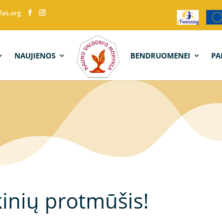
fas.org
NAUJIENOS
BENDRUOMENEI
PA
inių protmūšis!