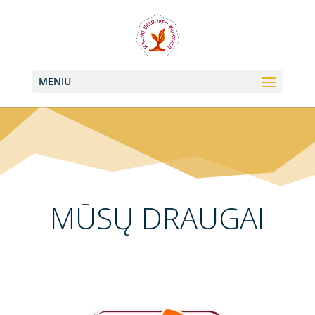
+370 613 22011, +370 657 74042
info@valdorfas.org
MENIU
MŪSŲ DRAUGAI