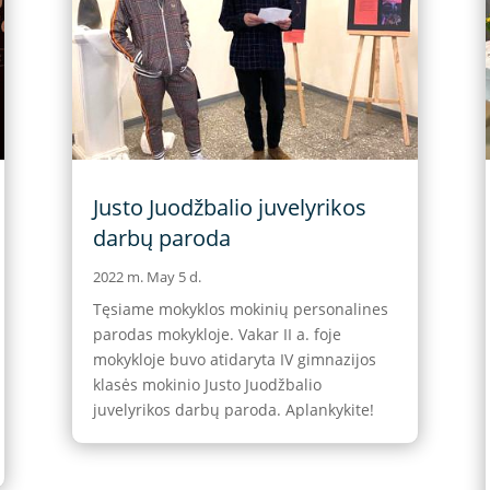
Justo Juodžbalio juvelyrikos
darbų paroda
2022 m. May 5 d.
Tęsiame mokyklos mokinių personalines
parodas mokykloje. Vakar II a. foje
mokykloje buvo atidaryta IV gimnazijos
klasės mokinio Justo Juodžbalio
juvelyrikos darbų paroda. Aplankykite!