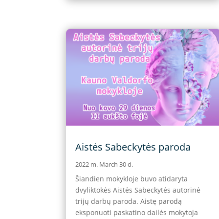
Aistės Sabeckytės paroda
2022 m. March 30 d.
Šiandien mokykloje buvo atidaryta
dvyliktokės Aistės Sabeckytės autorinė
trijų darbų paroda. Aistę parodą
eksponuoti paskatino dailės mokytoja