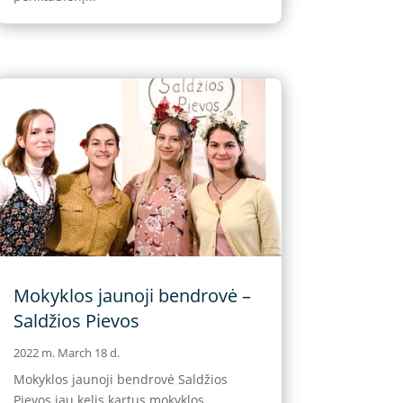
Mokyklos jaunoji bendrovė –
Saldžios Pievos
2022 m. March 18 d.
Mokyklos jaunoji bendrovė Saldžios
Pievos jau kelis kartus mokyklos