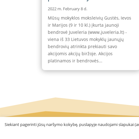
2022 m. February 8 d.
Mūsų mokyklos moksleivių Gustės, Ievos
ir Marijos (9 ir 10 kl.) įkurta jaunoji
bendrovė Juveleria (www.juveleria.lt) -
viena iš 33 Lietuvos mokyklų jaunųjų
bendrovių atrinkta prekiauti savo
akcijomis akcijų biržoje. Akcijos
platinamos ir bendrovės...
Siekiant pagerinti jūsų naršymo kokybę, puslapyje naudojami slapukai (an
Visos teisės saugomos © 2016 - 2026 VšĮ Kaun