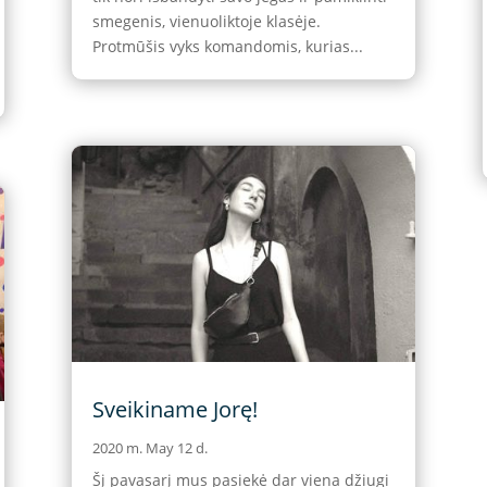
smegenis, vienuoliktoje klasėje.
Protmūšis vyks komandomis, kurias...
Sveikiname Jorę!
2020 m. May 12 d.
Šį pavasarį mus pasiekė dar viena džiugi