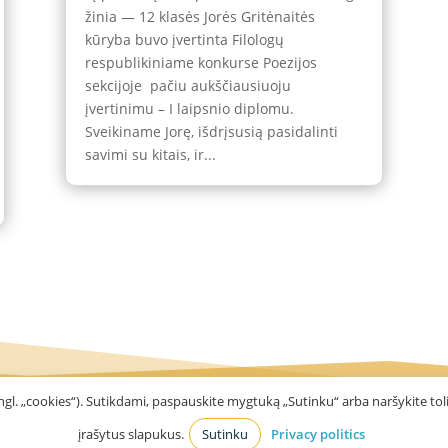
žinia — 12 klasės Jorės Gritėnaitės
kūryba buvo įvertinta Filologų
respublikiniame konkurse Poezijos
sekcijoje pačiu aukščiausiuoju
įvertinimu – I laipsnio diplomu.
Sveikiname Jorę, išdrįsusią pasidalinti
savimi su kitais, ir...
gl. „cookies“). Sutikdami, paspauskite mygtuką „Sutinku“ arba naršykite toli
įrašytus slapukus.
Sutinku
Privacy politics
o Valdorfo mokykla
Privacy politics