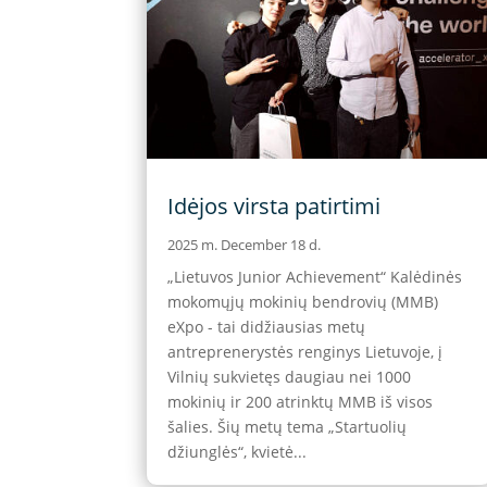
Idėjos virsta patirtimi
2025 m. December 18 d.
„Lietuvos Junior Achievement“ Kalėdinės
mokomųjų mokinių bendrovių (MMB)
eXpo - tai didžiausias metų
antreprenerystės renginys Lietuvoje, į
Vilnių sukvietęs daugiau nei 1000
mokinių ir 200 atrinktų MMB iš visos
šalies. Šių metų tema „Startuolių
džiunglės“, kvietė...