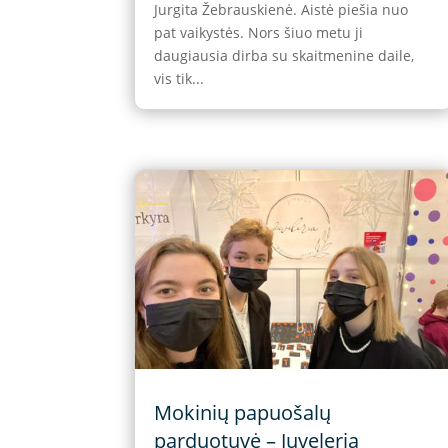
Jurgita Žebrauskienė. Aistė piešia nuo
pat vaikystės. Nors šiuo metu ji
daugiausia dirba su skaitmenine daile,
vis tik...
Mokinių papuošalų
parduotuvė – Juveleria