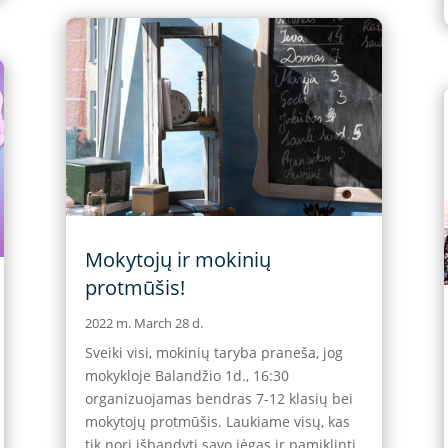
Mokytojų ir mokinių
protmūšis!
2022 m. March 28 d.
Sveiki visi, mokinių taryba praneša, jog
mokykloje Balandžio 1d., 16:30
organizuojamas bendras 7-12 klasių bei
mokytojų protmūšis. Laukiame visų, kas
tik nori išbandyti savo jėgas ir pamiklinti