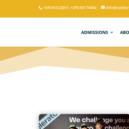
+370 613 22011, +370 657 74042
info@valdor
ADMISSIONS
AB