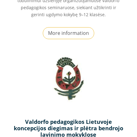
tobulinimui užsienyje organizuojamuose Valdorfo
pedagogikos seminaruose, siekiant užtikrinti ir
gerinti ugdymo kokybę 9–12 klasėse.
More information
Valdorfo pedagogikos Lietuvoje
koncepcijos diegimas ir plėtra bendrojo
lavinimo mokyklose