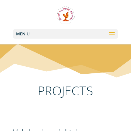
+370 613 22011, +370 657 74042
info@valdorfas.org
MENIU
PROJECTS