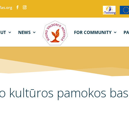
fas.org
OUT
NEWS
FOR COMMUNITY
P
o kultūros pamokos bas