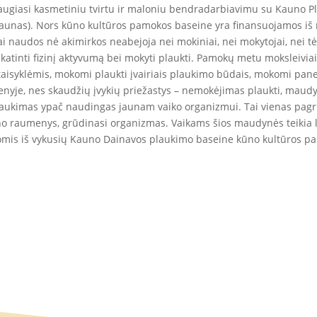
ugiasi kasmetiniu tvirtu ir maloniu bendradarbiavimu su Kauno P
Kaunas). Nors kūno kultūros pamokos baseine yra finansuojamos iš
i naudos nė akimirkos neabejoja nei mokiniai, nei mokytojai, nei tė
 skatinti fizinį aktyvumą bei mokyti plaukti. Pamokų metu moksleivia
aisyklėmis, mokomi plaukti įvairiais plaukimo būdais, mokomi paner
enyje, nes skaudžių įvykių priežastys – nemokėjimas plaukti, maudy
laukimas ypač naudingas jaunam vaiko organizmui. Tai vienas pagr
ūno raumenys, grūdinasi organizmas. Vaikams šios maudynės teikia l
mis iš vykusių Kauno Dainavos plaukimo baseine kūno kultūros p