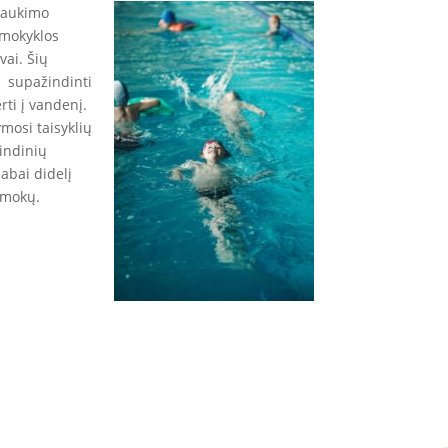
laukimo
 mokyklos
vai. Šių
i supažindinti
ti į vandenį.
mosi taisyklių
indinių
abai didelį
amokų.