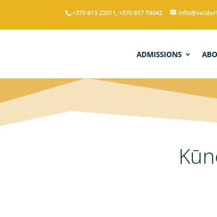
+370 613 22011, +370 657 74042
info@valdor
ADMISSIONS
AB
Kūn