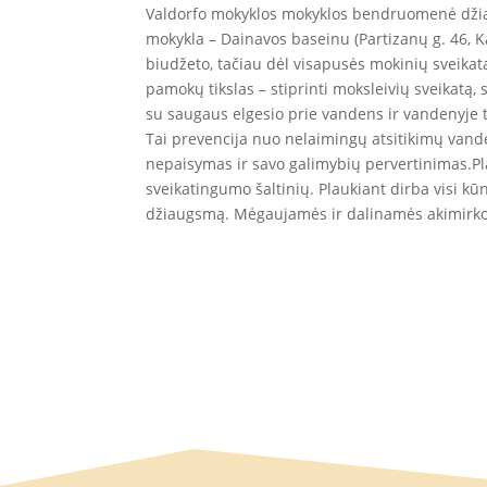
Valdorfo mokyklos mokyklos bendruomenė džia
mokykla – Dainavos baseinu (Partizanų g. 46, 
biudžeto, tačiau dėl visapusės mokinių sveikata
pamokų tikslas – stiprinti moksleivių sveikatą,
su saugaus elgesio prie vandens ir vandenyje t
Tai prevencija nuo nelaimingų atsitikimų vand
nepaisymas ir savo galimybių pervertinimas.P
sveikatingumo šaltinių. Plaukiant dirba visi k
džiaugsmą. Mėgaujamės ir dalinamės akimirko