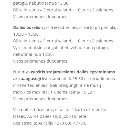
patogu, nebūtinai nuo 13:30.
Būrelio kaina – 5 eurai valanda, 10 eurų 2 valandos.
Visos priemonės duodamos.
Dailės būrelis
vyks trečiadieniais, iš karto po pamokų,
13:30 – 15:30.
Būrelio kaina – 5 eurai valanda, 10 eurų 2 valandos.
Vyresni moksleiviai gali ateiti vėliau kada patogu,
nebūtinai nuo 13:30.
Visos priemonės duodamos.
Norintys
ruoštis stojamiesiems dailės egzaminams
ar suaugusieji
kviečiami ateiti 15:30 ir trečiadieniais,
ir ketvirtadieniais. Gali prisijungti ir ne mūsų
mokyklos mokiniai, tik jiems kaina- 15 Eur.
Visos priemonės duodamos.
Visi dailės būreliai vyksta I a. iš karto už medžio
klasės, Auros dailės studijos kabinete.
Registracija: Aurelija +370 699 47734.