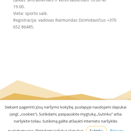
19.00.
Vieta: sporto salė.
Registracija: vadovas Raimundas Dzimidavičius +370
652 86485.
Siekiant pagerinti jūsų naršymo kokybę, puslapyje naudojami slapukai
(angl. „cookies“). Sutikdami, paspauskite mygtuką „Sutinku“ arba
naršykite toliau. Sutikimą galite atšaukti interneto naršyklės
Visos teisės saugomos © 2016 - 2026 VšĮ Kauno
nustatymuose, ištrindami įrašytus slapukus.
Sutinku
Privacy