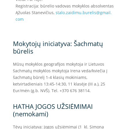
Registracija: būrelio vadovas mokyklos absolventas
Ąžuolas Stanevičius,
stalo.zaidimu.burelis@gmail.
com
Mokytojų i
niciatyva: Šachmatų
būrelis
Mūsų mokyklos geografijos m
okytoja ir Lietuvos
šachmatų mokyklos mokytoja Irena veda/kviečia į
šachmatų būrelį 1-4 klasių mokiniams,
ketvirtadieniais 13:45-14:30, 11 klasėje (III a.), 25
Eur/mėn (g.b. NVŠ). Tel. +370 676 38114.
HATHA JOGOS UŽSIĖMIMAI
(nemokami)
Tėvų iniciatyva: Jogos užsiėmimai (1 kl. Simona