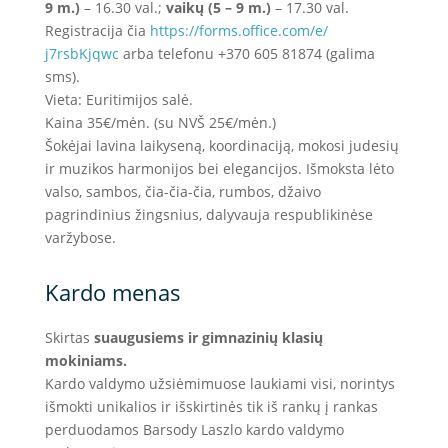
9 m.)
– 16.30 val.;
vaikų (5 – 9 m.)
– 17.30 val.
Registracija čia
https://forms.office.com/e/
j7rsbKjqwc
arba telefonu +370 605 81874 (galima
sms).
Vieta: Euritimijos salė.
Kaina 35€/mėn. (su NVŠ 25€/mėn.)
Šokėjai lavina laikyseną, koordinaciją, mokosi judesių
ir muzikos harmonijos bei elegancijos. Išmoksta lėto
valso, sambos, čia-čia-čia, rumbos, džaivo
pagrindinius žingsnius, dalyvauja respublikinėse
varžybose.
Kardo menas
Skirtas
suaugusiems ir gimnazinių klasių
mokiniams.
Kardo valdymo užsiėmimuose laukiami visi, norintys
išmokti unikalios ir išskirtinės tik iš rankų į rankas
perduodamos Barsody Laszlo kardo valdymo