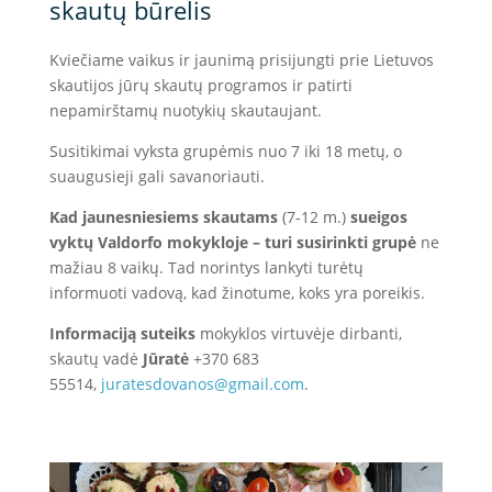
skautų būrelis
Kviečiame vaikus ir jaunimą prisijungti prie Lietuvos
skautijos jūrų skautų programos ir patirti
nepamirštamų nuotykių skautaujant.
Susitikimai vyksta grupėmis nuo 7 iki 18 metų, o
suaugusieji gali savanoriauti.
Kad jaunesniesiems skautams
(7-12 m.)
sueigos
vyktų Valdorfo mokykloje – turi susirinkti grupė
ne
mažiau 8 vaikų. Tad norintys lankyti turėtų
informuoti vadovą, kad žinotume, koks yra poreikis.
Informaciją suteiks
mokyklos virtuvėje dirbanti,
skautų vadė
Jūratė
+370 683
55514,
juratesdovanos@gmail.
com
.