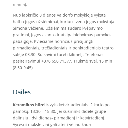
mama):
Nuo lapkričio 8 dienos Valdorfo mokykloje vyksta
hatha jogos užsiėmimai, kuriuos veda jogos mokytoja
Simona Vėžienė. Užsiėmimą sudaro kvėpavimo
pratimai, jogos asanos ir atsipalaidavimas pamokos
pabaigoje. Kviečiame norinčius prisijungti
pirmadieniais, trečiadieniais ir penktadieniais teatro
salėje 08:30. Su savimi turėti kilimėlį. Telefonas
pasiteiravimui +370 650 71377. Trukmė 1val. 15 min
(8:30-9:45)
Dailės
Keramikos būrelis
vyks ketvirtadieniais iš karto po
pamokų, 13:30 – 15:30. Jei susirinks didelė grupė-
dalinsiu į dvi dienas- pirmadienį ir ketvirtadienį.
Vyresni moksleiviai gali ateiti vėliau kada