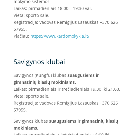
mokymo sistemos.
Laikas: pirmadieniais 18:00 – 19:30 val.
Vieta: sporto salė.
Registracija: vadovas Remigijus Lazauskas +370 626
57955.
Plačiau:
https://www.
kardomokykla.lt/
Savigynos klubai
Savigynos (Kungfu) klubas
suaugusiems ir
gimnazinių klasių mokiniams.
Laikas: pirmadieniais ir trečiadieniais 19.30 iki 21.00.
Vieta: sporto salė.
Registracija: vadovas Remigijus Lazauskas +370 626
57955.
Savigynos klubas
suaugusiems ir gimnazinių klasių
mokiniams.
Laikas: antradieniais ir ketvirtadieniais 18:00 iki