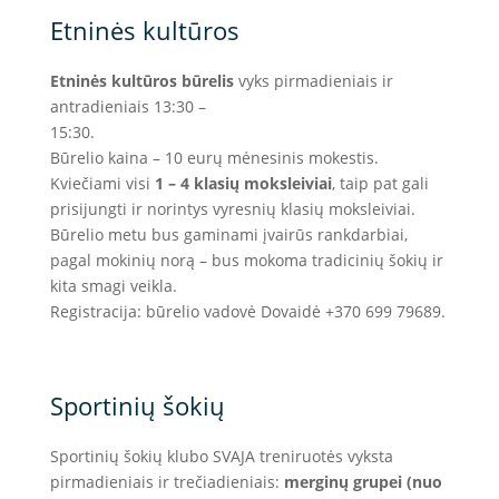
Etninės kultūros
Etninės kultūros būrelis
vyks pirmadieniais ir
antradieniais 13:30 –
15:30.
Būrelio kaina – 10 eurų mėnesinis mokestis.
Kviečiami visi
1 – 4 klasių moksleiviai
, taip pat gali
prisijungti ir norintys vyresnių klasių moksleiviai.
Būrelio metu bus gaminami įvairūs rankdarbiai,
pagal mokinių norą – bus mokoma tradicinių šokių ir
kita smagi veikla.
Registracija: būrelio vadovė Dovaidė +370 699 79689.
Sportinių šokių
Sportinių šokių klubo SVAJA treniruotės vyksta
pirmadieniais ir trečiadieniais:
merginų grupei (nuo