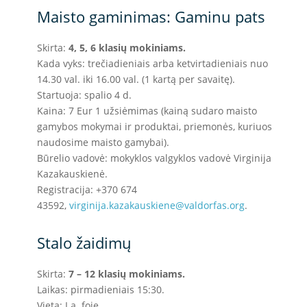
Maisto gaminimas: Gaminu pats
Skirta:
4, 5, 6 klasių mokiniams.
Kada vyks: trečiadieniais arba ketvirtadieniais nuo
14.30 val. iki 16.00 val. (1 kartą per savaitę).
Startuoja: spalio 4 d.
Kaina: 7 Eur 1 užsiėmimas (kainą sudaro maisto
gamybos mokymai ir produktai, priemonės, kuriuos
naudosime maisto gamybai).
Būrelio vadovė: mokyklos valgyklos vadovė Virginija
Kazakauskienė.
Registracija: +370 674
43592,
virginija.kazakauskiene@
valdorfas.org
.
Stalo žaidimų
Skirta:
7 – 12 klasių mokiniams.
Laikas: pirmadieniais 15:30.
Vieta: I a. foje.