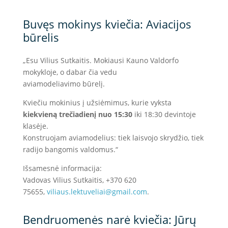
Buvęs mokinys kviečia: Aviacijos
būrelis
„Esu Vilius Sutkaitis. Mokiausi Kauno Valdorfo
mokykloje, o dabar čia vedu
aviamodeliavimo būrelį.
Kviečiu mokinius į užsiėmimus, kurie vyksta
kiekvieną trečiadienį nuo 15:30
iki 18:30 devintoje
klasėje.
Konstruojam aviamodelius: tiek laisvojo skrydžio, tiek
radijo bangomis valdomus.“
Išsamesnė informacija:
Vadovas Vilius Sutkaitis, +370 620
75655,
viliaus.lektuveliai@
gmail.com
.
Bendruomenės narė kviečia: Jūrų