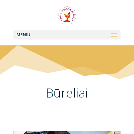
+370 613 22011, +370 657 74042
info@valdorfas.org
MENIU
Būreliai