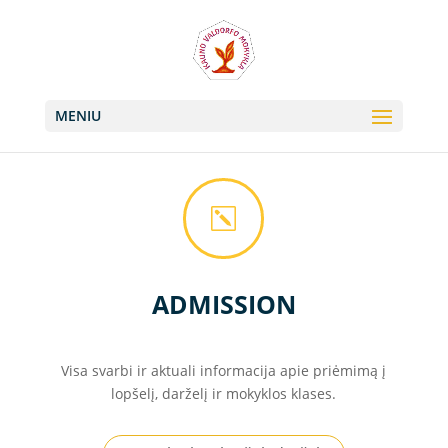
+370 613 22011, +370 657 74042
info@valdorfas.org
MENIU
k
ADMISSION
Visa svarbi ir aktuali informacija apie priėmimą į
lopšelį, darželį ir mokyklos klases.