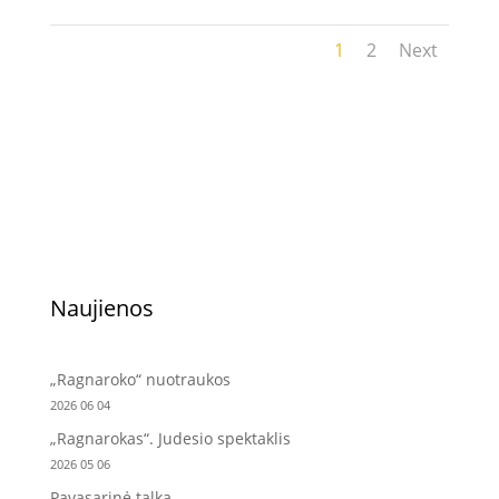
1
2
Next
Naujienos
„Ragnaroko“ nuotraukos
2026 06 04
„Ragnarokas“. Judesio spektaklis
2026 05 06
Pavasarinė talka