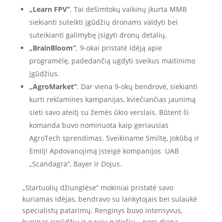
„Learn FPV“
. Tai dešimtokų vaikinų įkurta MMB
siekianti suteikti įgūdžių dronams valdyti bei
suteikianti galimybę įsigyti dronų detalių.
„BrainBloom“
. 9-okai pristatė idėją apie
programėlę, padedančią ugdyti sveikus maitinimo
įgūdžius.
„AgroMarket“
. Dar viena 9-okų bendrovė, siekianti
kurti reklamines kampanijas, kviečiančias jaunimą
sieti savo ateitį su žemės ūkio verslais. Būtent ši
komanda buvo nominuota kaip geriausias
AgroTech sprendimas. Sveikiname Smiltę, Jokūbą ir
Emilį! Apdovanojimą įsteigė kompanijos UAB
„Scandagra“, Bayer ir Dojus.
„Startuolių džiunglėse“ mokiniai pristatė savo
kuriamas idėjas, bendravo su lankytojais bei sulaukė
specialistų patarimų. Renginys buvo intensyvus,
kupinas įspūdžių ir naujų patirčių – nors diena