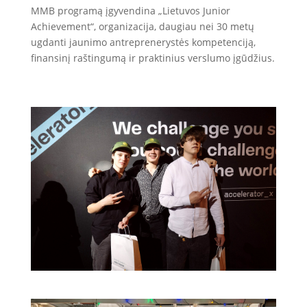
MMB programą įgyvendina „Lietuvos Junior
Achievement“, organizacija, daugiau nei 30 metų
ugdanti jaunimo antreprenerystės kompetenciją,
finansinį raštingumą ir praktinius verslumo į
gūdžius.