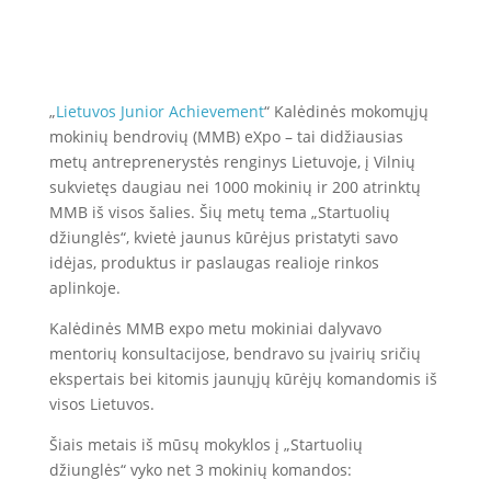
„
Lietuvos Junior Achievement
“ Kalėdinės mokomųjų
mokinių bendrovių (MMB) eXpo – tai didžiausias
metų antreprenerystės renginys Lietuvoje, į Vilnių
sukvietęs daugiau nei 1000 mokinių ir 200 atrinktų
MMB iš visos šalies. Šių metų tema „Startuolių
džiunglės“, kvietė jaunus kūrėjus pristatyti savo
idėjas, produktus ir paslaugas realioje rinkos
aplinkoje.
Kalėdinės MMB expo metu mokiniai dalyvavo
mentorių konsultacijose, bendravo su įvairių sričių
ekspertais bei kitomis jaunųjų kūrėjų komandomis iš
visos Lietuvos.
Šiais metais iš mūsų mokyklos į „Startuolių
džiunglės“ vyko net 3 mokinių komandos: