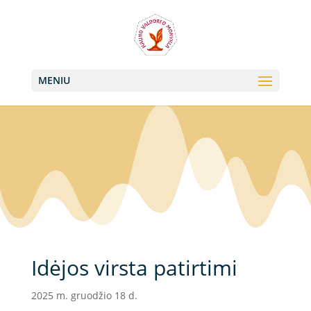
+370 613 22011, +370 657 74042
info@valdorfas.org
MENIU
Idėjos virsta patirtimi
2025 m. gruodžio 18 d.