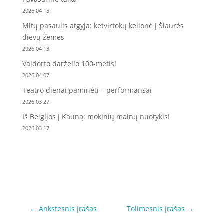
2026 04 15
Mitų pasaulis atgyja: ketvirtokų kelionė į Šiaurės
dievų žemes
2026 04 13
Valdorfo darželio 100-metis!
2026 04 07
Teatro dienai paminėti – performansai
2026 03 27
Iš Belgijos į Kauną: mokinių mainų nuotykis!
2026 03 17
←
Ankstesnis įrašas
Tolimesnis įrašas
→