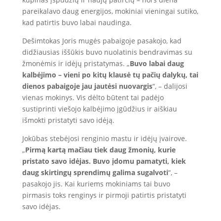
pareikalavo daug energijos, mokiniai vieningai sutiko,
kad patirtis buvo labai naudinga.
Dešimtokas Joris mugės pabaigoje pasakojo, kad
didžiausias iššūkis buvo nuolatinis bendravimas su
žmonėmis ir idėjų pristatymas. „
Buvo labai daug
kalbėjimo – vieni po kitų klausė tų pačių dalykų, tai
dienos pabaigoje jau jautėsi nuovargis
“, – dalijosi
vienas mokinys. Vis dėlto būtent tai padėjo
sustiprinti viešojo kalbėjimo įgūdžius ir aiškiau
išmokti pristatyti savo idėją.
Jokūbas stebėjosi renginio mastu ir idėjų įvairove.
„
Pirmą kartą mačiau tiek daug žmonių, kurie
pristato savo idėjas. Buvo įdomu pamatyti, kiek
daug skirtingų sprendimų galima sugalvoti
“, –
pasakojo jis. Kai kuriems mokiniams tai buvo
pirmasis toks renginys ir pirmoji patirtis pristatyti
savo idėjas.