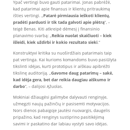
Ypač vertingi buvo gauti patarimai. Jonas pabrėžė,
kad patarimai apie finansus ir klientų pritraukimą
išties vertingi. „
Patarė pirmiausia ieškoti klientų,
pradėti parduoti ir tik tada galvoti apie plėtrą
“, –
teigė Benas. Kiti atkreipė dėmesį į finansinio
planavimo svarbą: „
Reikia nuolat skaičiuoti – kiek
išleidi, kiek uždirbi ir kokio rezultato sieki
.“
Konstruktyvi kritika su nuoširdžiais patarimais taip
pat vertinga. Kai kurioms komandoms buvo pasiūlyta
tikslinti idėjas, kurti prototipus ir aiškiau apibrėžti
tikslinę auditoriją. „
Gavome daug patarimų – sakė,
kad idėja gera, bet dar reikia daugiau aiškumo ir
darbo
“, – dalijosi Ąžuolas.
Mokiniai džiaugėsi galimybe dalyvauti renginyje,
užmegzti naujų pažinčių ir pasisemti motyvacijos.
Nors dienos pabaigoje jautėsi nuovargis, daugelis
pripažino, kad renginys sustiprino pasitikėjimą
savimi ir paskatino dar labiau vystyti savo idėjas.