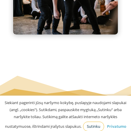
Siekiant pagerinti jūsų naršymo kokybę, puslapyje naudojami slapukai
(angl. „cookies“). Sutikdami, paspauskite mygtuką „Sutinku“ arba
naršykite toliau. Sutikimą galite atšaukti interneto naršyklės
Visos teisės saugomos © 2016 - 2026 VšĮ Kauno
nustatymuose, ištrindami įrašytus slapukus.
Sutinku
Privatumo
Valdorfo mokykla