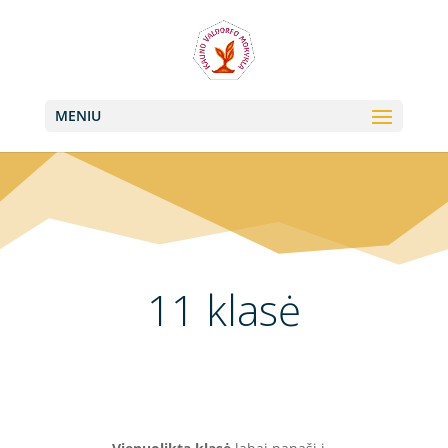
+370 613 22011, +370 657 74042
info@valdorfas.org
MENIU
11 klasė