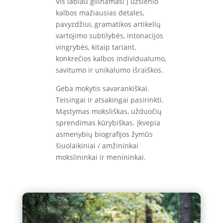
Vis labiau gilinamasi į užsienio
kalbos mažiausias detales,
pavyzdžiui, gramatikos artikelių
vartojimo subtilybės, intonacijos
vingrybės, kitaip tariant,
konkrečios kalbos individualumo,
savitumo ir unikalumo išraiškos.
Geba mokytis savarankiškai.
Teisingai ir atsakingai pasirinkti.
Mąstymas moksliškas, užduočių
sprendimas kūrybiškas. Įkvepia
asmenybių biografijos žymūs
šiuolaikiniai / amžininkai
mokslininkai ir menininkai.