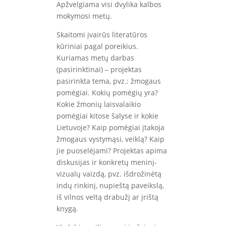
Apžvelgiama visi dvylika kalbos
mokymosi metų.
Skaitomi įvairūs literatūros
kūriniai pagal poreikius.
Kuriamas metų darbas
(pasirinktinai) – projektas
pasirinkta tema, pvz.: žmogaus
pomėgiai. Kokių pomėgių yra?
Kokie žmonių laisvalaikio
pomėgiai kitose šalyse ir kokie
Lietuvoje? Kaip pomėgiai įtakoja
žmogaus vystymąsi, veiklą? Kaip
jie puoselėjami? Projektas apima
diskusijas ir konkretų meninį-
vizualų vaizdą, pvz. išdrožinėtą
indų rinkinį, nupieštą paveikslą,
iš vilnos veltą drabužį ar įrištą
knygą.