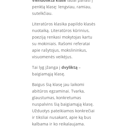
Vienuolikta klasė
labai panaši į
penktą klasę: lengviau, ramiau,
sutelkčiau.
Literatūros klasika papildo klasės
nuotaiką. Literatūros kūrinius,
poeziją renkasi mokytojas kartu
su mokiniais. Rašomi referatai
apie rašytojus, mokslininkus,
visuomenės veikėjus.
Tai lyg įžanga į
dvyliktą
–
baigiamąją klasę.
Baigus šią klasę jau laikomi
abitūros egzaminai. Tvarka,
glaustumas, konkretumas
nuspalvins šią baigiamąją klasę.
Užduotys pateikiamos konkrečiai
ir tiksliai nusakant, apie ką bus
kalbama ir ko reikalaujama.