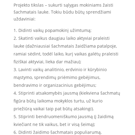
Projekto tikslas – sukurti sąlygas mokiniams žaisti
šachmatais lauke. Tokiu būdu būtų sprendžiami
uždaviniai:
Didinti vaikų popamokinį užimtumą;
Skatinti vaikus daugiau laiko aktyviai praleisti
lauke (dažniausiai šachmatais žaidžiama patalpoje,
ramiai sėdint, todėl laiko, kurį vaikas galėtų praleisti
fiziškai aktyviai, lieka dar mažiau);
Lavinti vaikų analitinio, erdvinio ir kūrybinio
mąstymo, sprendimų priėmimo gebėjimus,
bendravimo ir organizacinius gebėjimus;
Stiprinti atsakomybės jausmą (kiekviena šachmatų
figūra būtų laikoma mokyklos turtu, už kurio
priežiūrą vaikai taip pat būtų atsakingi).
Stiprinti bendruomeniškumo jausmą (į žaidimą
kviečiant ne tik vaikus, bet ir visą šeimą);
Didinti žaidimo šachmatais populiarumą,