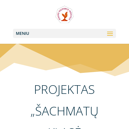
+370 613 22011, +370 657 74042
info@valdorfas.org
MENIU
PROJEKTAS
„ŠACHMATŲ