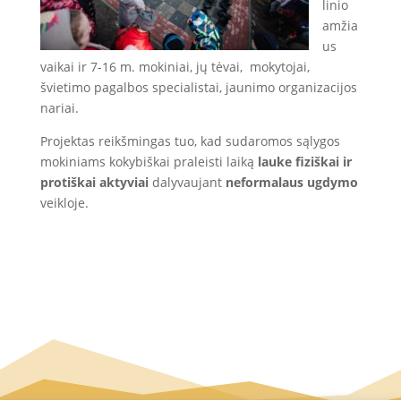
linio
amžia
us
vaikai ir 7-16 m. mokiniai, jų tėvai, mokytojai,
švietimo pagalbos specialistai, jaunimo organizacijos
nariai.
Projektas reikšmingas tuo, kad sudaromos sąlygos
mokiniams kokybiškai praleisti laiką
lauke
fiziškai ir
protiškai aktyviai
dalyvaujant
neformalaus ugdymo
veikloje.