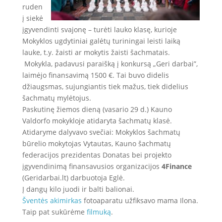
ruden
į siekė
įgyvendinti svajonę – turėti lauko klasę, kurioje
Mokyklos ugdytiniai galėtų turiningai leisti laiką
lauke, t.y. žaisti ar mokytis žaisti šachmatais.
Mokykla, padavusi paraišką į konkursą „Geri darbai”,
laimėjo finansavimą 1500 €. Tai buvo didelis
džiaugsmas, sujungiantis tiek mažus, tiek didelius
šachmatų mylėtojus.
Paskutinę žiemos dieną (vasario 29 d.) Kauno
Valdorfo mokykloje atidaryta šachmatų klasė.
Atidaryme dalyvavo svečiai: Mokyklos šachmatų
būrelio mokytojas Vytautas, Kauno šachmatų
federacijos prezidentas Donatas bei projekto
įgyvendinimą finansavusios organizacijos
4Finance
(Geridarbai.lt) darbuotoja Eglė.
Į dangų kilo juodi ir balti balionai.
Šventės akimirkas
fotoaparatu užfiksavo mama Ilona.
Taip pat sukūrėme
filmuką
.