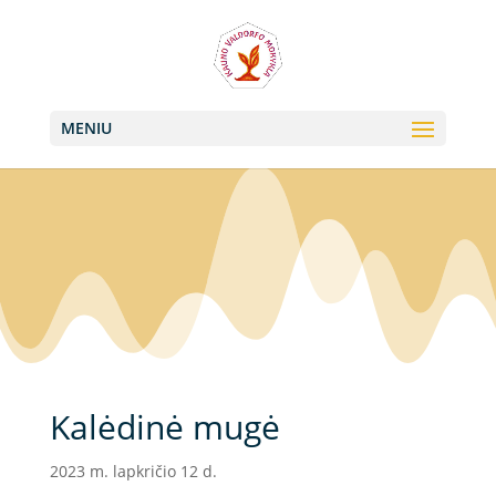
+370 613 22011, +370 657 74042
info@valdorfas.org
MENIU
Kalėdinė mugė
2023 m. lapkričio 12 d.