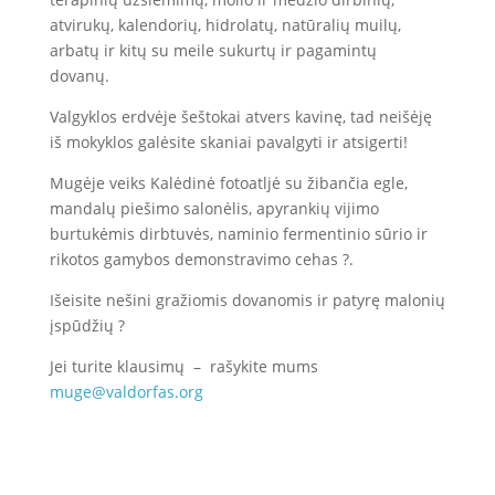
atvirukų, kalendorių, hidrolatų, natūralių muilų,
arbatų ir kitų su meile sukurtų ir pagamintų
dovanų.
Valgyklos erdvėje šeštokai atvers kavinę, tad neišėję
iš mokyklos galėsite skaniai pavalgyti ir atsigerti!
Mugėje veiks Kalėdinė fotoatljė su žibančia egle,
mandalų piešimo salonėlis, apyrankių vijimo
burtukėmis dirbtuvės, naminio fermentinio sūrio ir
rikotos gamybos demonstravimo cehas
?
.
Išeisite nešini gražiomis dovanomis ir patyrę malonių
įspūdžių
?
Jei turite klausimų – rašykite mums
muge@valdorfas.org