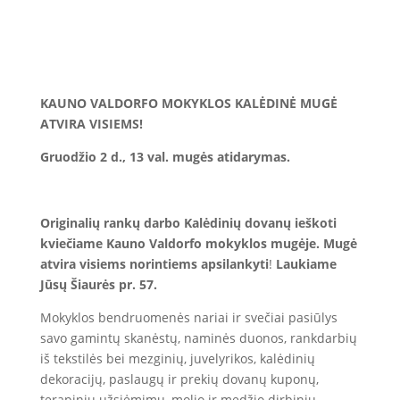
KAUNO VALDORFO MOKYKLOS KALĖDINĖ MUGĖ
ATVIRA VISIEMS!
Gruodžio 2 d., 13 val. mugės atidarymas.
Originalių rankų darbo Kalėdinių dovanų ieškoti
kviečiame Kauno Valdorfo mokyklos mugėje. Mugė
atvira visiems norintiems apsilankyti
!
Laukiame
Jūsų Šiaurės pr. 57.
Mokyklos bendruomenės nariai ir svečiai pasiūlys
savo gamintų skanėstų, naminės duonos, rankdarbių
iš tekstilės bei mezginių, juvelyrikos, kalėdinių
dekoracijų, paslaugų ir prekių dovanų kuponų,
terapinių užsiėmimų, molio ir medžio dirbinių,