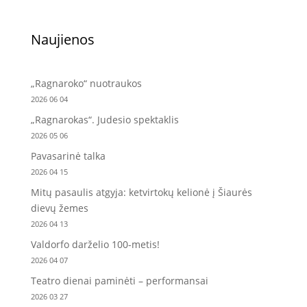
Naujienos
„Ragnaroko“ nuotraukos
2026 06 04
„Ragnarokas“. Judesio spektaklis
2026 05 06
Pavasarinė talka
2026 04 15
Mitų pasaulis atgyja: ketvirtokų kelionė į Šiaurės
dievų žemes
2026 04 13
Valdorfo darželio 100-metis!
2026 04 07
Teatro dienai paminėti – performansai
2026 03 27