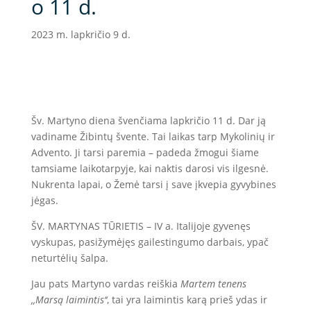
o 11 d.
2023 m. lapkričio 9 d.
Šv. Martyno diena švenčiama lapkričio 11 d. Dar ją
vadiname Žibintų švente. Tai laikas tarp Mykolinių ir
Advento. Ji tarsi paremia – padeda žmogui šiame
tamsiame laikotarpyje, kai naktis darosi vis ilgesnė.
Nukrenta lapai, o Žemė tarsi į save įkvepia gyvybines
jėgas.
ŠV. MARTYNAS TŪRIETIS – IV a. Italijoje gyvenęs
vyskupas, pasižymėjęs gailestingumo darbais, ypač
neturtėlių šalpa.
Jau pats Martyno vardas reiškia
Martem tenens
,,Marsą laimintis‘‘
, tai yra laimintis karą prieš ydas ir