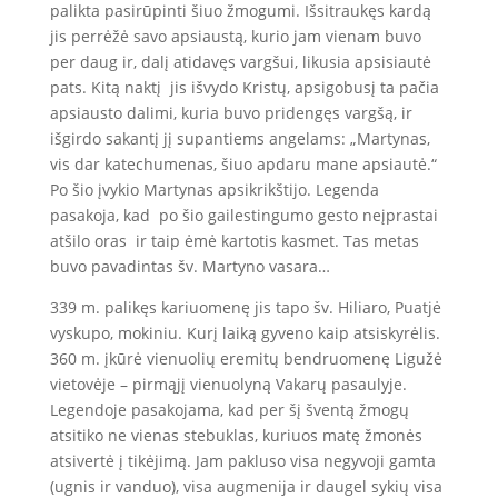
palikta pasirūpinti šiuo žmogumi. Išsitraukęs kardą
jis perrėžė savo apsiaustą, kurio jam vienam buvo
per daug ir, dalį atidavęs vargšui, likusia apsisiautė
pats. Kitą naktį jis išvydo Kristų, apsigobusį ta pačia
apsiausto dalimi, kuria buvo pridengęs vargšą, ir
išgirdo sakantį jį supantiems angelams: „Martynas,
vis dar katechumenas, šiuo apdaru mane apsiautė.“
Po šio įvykio Martynas apsikrikštijo. Legenda
pasakoja, kad po šio gailestingumo gesto neįprastai
atšilo oras ir taip ėmė kartotis kasmet. Tas metas
buvo pavadintas šv. Martyno vasara…
339 m. palikęs kariuomenę jis tapo šv. Hiliaro, Puatjė
vyskupo, mokiniu. Kurį laiką gyveno kaip atsiskyrėlis.
360 m. įkūrė vienuolių eremitų bendruomenę Ligužė
vietovėje – pirmąjį vienuolyną Vakarų pasaulyje.
Legendoje pasakojama, kad per šį šventą žmogų
atsitiko ne vienas stebuklas, kuriuos matę žmonės
atsivertė į tikėjimą. Jam pakluso visa negyvoji gamta
(ugnis ir vanduo), visa augmenija ir daugel sykių visa