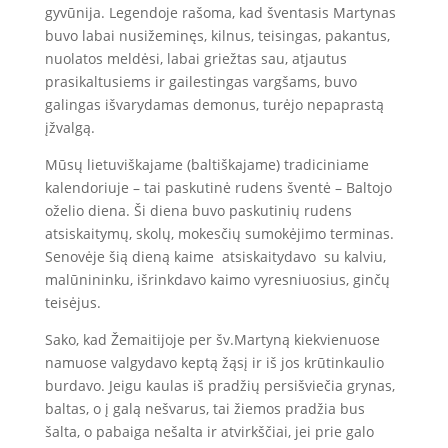
gyvūnija. Legendoje rašoma, kad šventasis Martynas
buvo labai nusižeminęs, kilnus, teisingas, pakantus,
nuolatos meldėsi, labai griežtas sau, atjautus
prasikaltusiems ir gailestingas vargšams, buvo
galingas išvarydamas demonus, turėjo nepaprastą
įžvalgą.
Mūsų lietuviškajame (baltiškajame) tradiciniame
kalendoriuje – tai paskutinė rudens šventė – Baltojo
oželio diena. Ši diena buvo paskutinių rudens
atsiskaitymų, skolų, mokesčių sumokėjimo terminas.
Senovėje šią dieną kaime atsiskaitydavo su kalviu,
malūnininku, išrinkdavo kaimo vyresniuosius, ginčų
teisėjus.
Sako, kad Žemaitijoje per šv.Martyną kiekvienuose
namuose valgydavo keptą žąsį ir iš jos krūtinkaulio
burdavo. Jeigu kaulas iš pradžių persišviečia grynas,
baltas, o į galą nešvarus, tai žiemos pradžia bus
šalta, o pabaiga nešalta ir atvirkščiai, jei prie galo