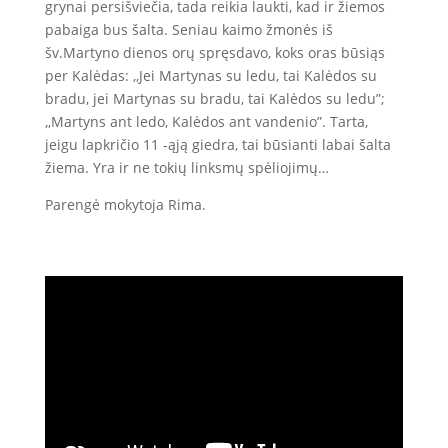
grynai persišviečia, tada reikia laukti, kad ir žiemos
pabaiga bus šalta. Seniau kaimo žmonės iš
šv.Martyno dienos orų spręsdavo, koks oras būsiąs
per Kalėdas: ,,Jei Martynas su ledu, tai Kalėdos su
bradu, jei Martynas su bradu, tai Kalėdos su ledu”;
,,Martyns ant ledo, Kalėdos ant vandenio”. Tarta,
jeigu lapkričio 11 -ąją giedra, tai būsianti labai šalta
žiema. Yra ir ne tokių linksmų spėliojimų…
Parengė mokytoja Rima.