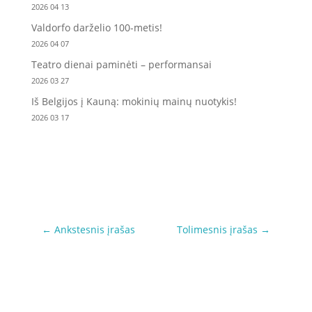
2026 04 13
Valdorfo darželio 100-metis!
2026 04 07
Teatro dienai paminėti – performansai
2026 03 27
Iš Belgijos į Kauną: mokinių mainų nuotykis!
2026 03 17
←
Ankstesnis įrašas
Tolimesnis įrašas
→