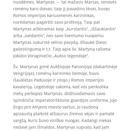
nuodėmes. Martynas – tai mažasis Marsas, senovės
romėnų karo dievas: taip jį pavadino tėvas, buvęs
Romos imperijos kariuomenės karininkas,
norėdamas pagerbti savo profesiją. Taip pat
Martynas aiškinamas kaip ,,kurstantis‘‘, ,,iššaukiantis‘‘
arba ,,valdantis‘‘, nes savo šventumo nuopelnu
Martynas sukurstė velnio pavydą, iššaukė Dievo
gailestingumą ir t.t. Taip apie šv. Martyną rašoma
Jokūbo Voraginiečio ,,Aukso legendoje‘‘.
Šv. Martynas gimė Aukštojoje Panonijoje (dabartinėje
Vengrijoje), romėnų karininko šeimoje, buvo
išauklėtas Paduvoje ir įstojo į Romos imperijos
kavaleriją. Legendoje sakoma, kad vos penkiolika
metų perkopęs Martynas, didžiuodamasis savo
spindinčia imperatoriškosios gvardijos uniforma, jojo
žirgu pro Amjeno miesto vartus, jo raudoną
apsiaustą plaikstė atšiaurus žiemos vėjas ir pamatė
vargšą, kuris buvo visiškai nuogas. Kadangi niekas
nedavė jam išmaldos, Martynas suprato, kad jam