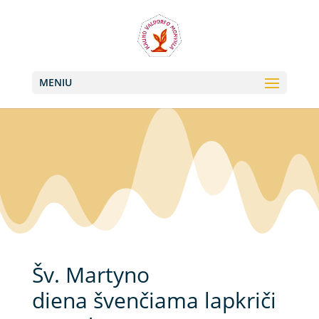
+370 613 22011, +370 657 74042
info@valdorfas.org
MENIU
Šv. Martyno
diena švenčiama lapkriči