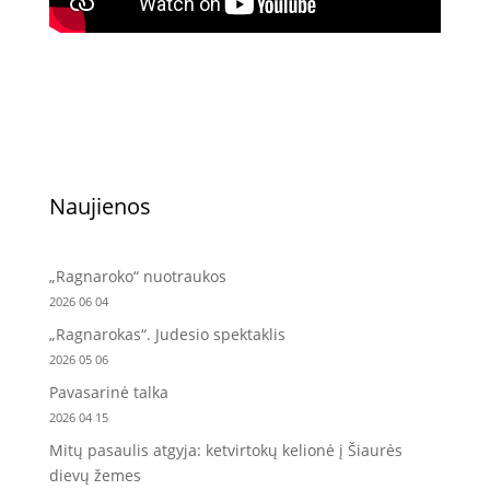
Naujienos
„Ragnaroko“ nuotraukos
2026 06 04
„Ragnarokas“. Judesio spektaklis
2026 05 06
Pavasarinė talka
2026 04 15
Mitų pasaulis atgyja: ketvirtokų kelionė į Šiaurės
dievų žemes