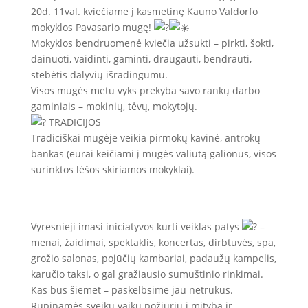
20d. 11val. kviečiame į kasmetinę Kauno Valdorfo
mokyklos Pavasario mugę!
Mokyklos bendruomenė kviečia užsukti – pirkti, šokti,
dainuoti, vaidinti, gaminti, draugauti, bendrauti,
stebėtis dalyvių išradingumu.
Visos mugės metu vyks prekyba savo rankų darbo
gaminiais – mokinių, tėvų, mokytojų.
TRADICIJOS
Tradiciškai mugėje veikia pirmokų kavinė, antrokų
bankas (eurai keičiami į mugės valiutą galionus, visos
surinktos lėšos skiriamos mokyklai).
Vyresnieji imasi iniciatyvos kurti veiklas patys
–
menai, žaidimai, spektaklis, koncertas, dirbtuvės, spa,
grožio salonas, pojūčių kambariai, padaužų kampelis,
karučio taksi, o gal gražiausio sumuštinio rinkimai.
Kas bus šiemet – paskelbsime jau netrukus.
Rūpinamės sveiku vaikų požiūriu į mitybą ir