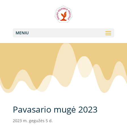
+370 613 22011, +370 657 74042
info@valdorfas.org
MENIU
Pavasario mugė 2023
2023 m. gegužės 5 d.