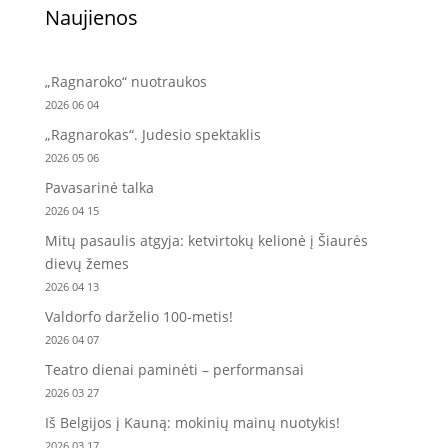
Naujienos
„Ragnaroko“ nuotraukos
2026 06 04
„Ragnarokas“. Judesio spektaklis
2026 05 06
Pavasarinė talka
2026 04 15
Mitų pasaulis atgyja: ketvirtokų kelionė į Šiaurės
dievų žemes
2026 04 13
Valdorfo darželio 100-metis!
2026 04 07
Teatro dienai paminėti – performansai
2026 03 27
Iš Belgijos į Kauną: mokinių mainų nuotykis!
2026 03 17