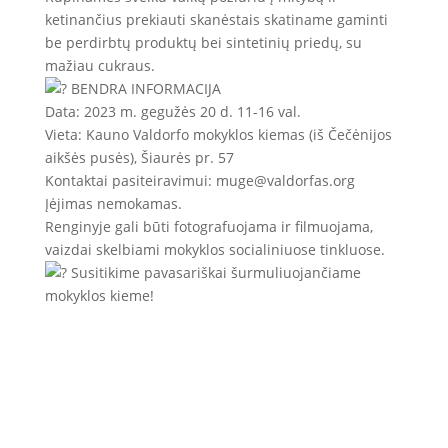
ketinančius prekiauti skanėstais skatiname gaminti
be perdirbtų produktų bei sintetinių priedų, su
mažiau cukraus.
BENDRA INFORMACIJA
Data: 2023 m. gegužės 20 d. 11-16 val.
Vieta: Kauno Valdorfo mokyklos kiemas (iš Čečėnijos
aikšės pusės), Šiaurės pr. 57
Kontaktai pasiteiravimui:
muge@valdorfas.org
Įėjimas nemokamas.
Renginyje gali būti fotografuojama ir filmuojama,
vaizdai skelbiami mokyklos socialiniuose tinkluose.
Susitikime pavasariškai šurmuliuojančiame
mokyklos kieme!