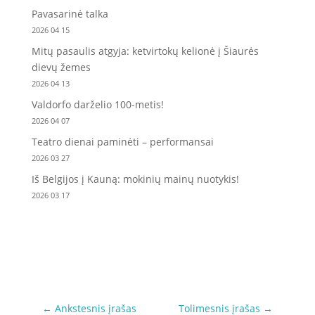
Pavasarinė talka
2026 04 15
Mitų pasaulis atgyja: ketvirtokų kelionė į Šiaurės
dievų žemes
2026 04 13
Valdorfo darželio 100-metis!
2026 04 07
Teatro dienai paminėti – performansai
2026 03 27
Iš Belgijos į Kauną: mokinių mainų nuotykis!
2026 03 17
←
Ankstesnis įrašas
Tolimesnis įrašas
→