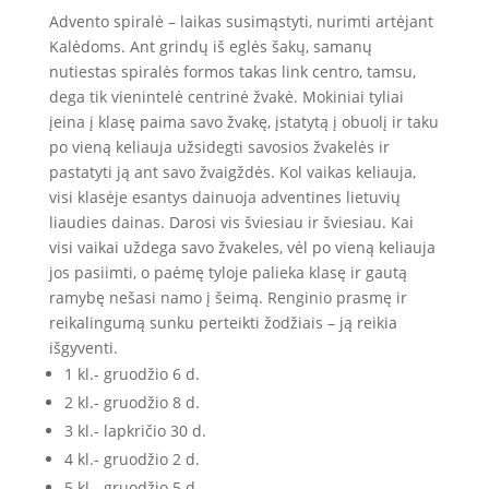
Advento spiralė – laikas susimąstyti, nurimti artėjant
Kalėdoms. Ant grindų iš eglės šakų, samanų
nutiestas spiralės formos takas link centro, tamsu,
dega tik vienintelė centrinė žvakė. Mokiniai tyliai
įeina į klasę paima savo žvakę, įstatytą į obuolį ir taku
po vieną keliauja užsidegti savosios žvakelės ir
pastatyti ją ant savo žvaigždės. Kol vaikas keliauja,
visi klasėje esantys dainuoja adventines lietuvių
liaudies dainas. Darosi vis šviesiau ir šviesiau. Kai
visi vaikai uždega savo žvakeles, vėl po vieną keliauja
jos pasiimti, o paėmę tyloje palieka klasę ir gautą
ramybę nešasi namo į šeimą. Renginio prasmę ir
reikalingumą sunku perteikti žodžiais – ją reikia
išgyventi.
1 kl.- gruodžio 6 d.
2 kl.- gruodžio 8 d.
3 kl.- lapkričio 30 d.
4 kl.- gruodžio 2 d.
5 kl.- gruodžio 5 d.