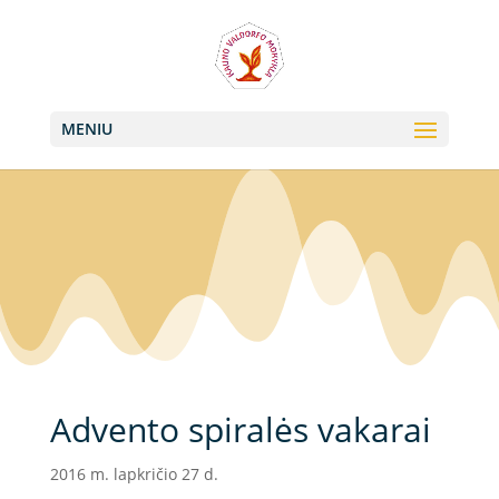
+370 613 22011, +370 657 74042
info@valdorfas.org
MENIU
Advento spiralės vakarai
2016 m. lapkričio 27 d.