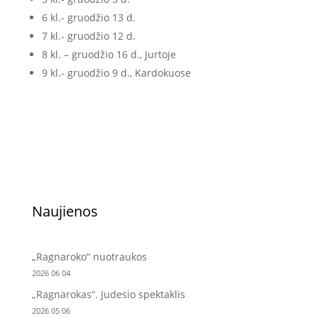
6 kl.- gruodžio 13 d.
7 kl.- gruodžio 12 d.
8 kl. – gruodžio 16 d., Jurtoje
9 kl.- gruodžio 9 d., Kardokuose
Naujienos
„Ragnaroko“ nuotraukos
2026 06 04
„Ragnarokas“. Judesio spektaklis
2026 05 06