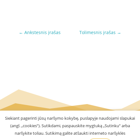
←
Ankstesnis įrašas
Tolimesnis įrašas
→
Siekiant pagerinti jūsų naršymo kokybę, puslapyje naudojami slapukai
(angl. „cookies“). Sutikdami, paspauskite mygtuką „Sutinku“ arba
naršykite toliau. Sutikimą galite atšaukti interneto naršyklės
Visos teisės saugomos © 2016 - 2026 VšĮ Kauno