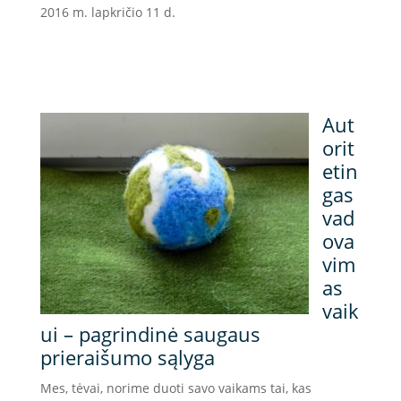
2016 m. lapkričio 11 d.
Aut
orit
etin
gas
vad
ova
vim
as
vaik
ui – pagrindinė saugaus
prieraišumo sąlyga
Mes, tėvai, norime duoti savo vaikams tai, kas