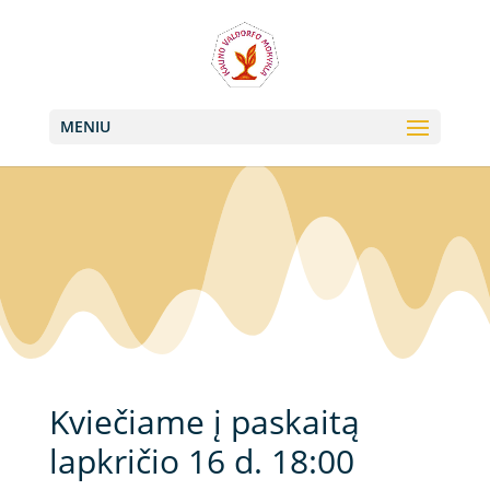
+370 613 22011, +370 657 74042
info@valdorfas.org
MENIU
Kviečiame į paskaitą
lapkričio 16 d. 18:00