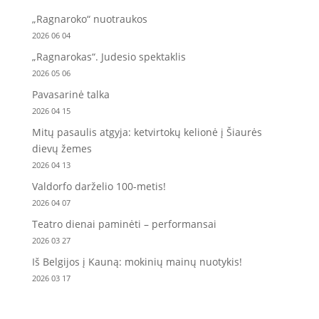
„Ragnaroko“ nuotraukos
2026 06 04
„Ragnarokas“. Judesio spektaklis
2026 05 06
Pavasarinė talka
2026 04 15
Mitų pasaulis atgyja: ketvirtokų kelionė į Šiaurės
dievų žemes
2026 04 13
Valdorfo darželio 100-metis!
2026 04 07
Teatro dienai paminėti – performansai
2026 03 27
Iš Belgijos į Kauną: mokinių mainų nuotykis!
2026 03 17