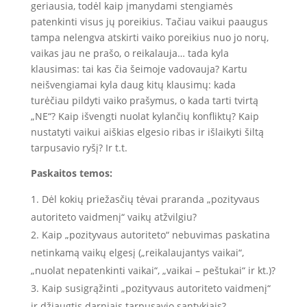
geriausia, todėl kaip įmanydami stengiamės
patenkinti visus jų poreikius. Tačiau vaikui paaugus
tampa nelengva atskirti vaiko poreikius nuo jo norų,
vaikas jau ne prašo, o reikalauja… tada kyla
klausimas: tai kas čia šeimoje vadovauja? Kartu
neišvengiamai kyla daug kitų klausimų: kada
turėčiau pildyti vaiko prašymus, o kada tarti tvirtą
„NE“? Kaip išvengti nuolat kylančių konfliktų? Kaip
nustatyti vaikui aiškias elgesio ribas ir išlaikyti šiltą
tarpusavio ryšį? Ir t.t.
Paskaitos temos:
Dėl kokių priežasčių tėvai praranda „pozityvaus
autoriteto vaidmenį“ vaikų atžvilgiu?
Kaip „pozityvaus autoriteto“ nebuvimas paskatina
netinkamą vaikų elgesį („reikalaujantys vaikai“,
„nuolat nepatenkinti vaikai“, „vaikai – peštukai“ ir kt.)?
Kaip susigrąžinti „pozityvaus autoriteto vaidmenį“
ir džiaugtis darniais tarpusavio santykiais?