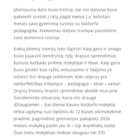
Įdomiausia dalis buvo trečioji, kai visi dalyviai buvo
pakviesti sustoti į ratą pagal metus t.y. kelintais
metais savo gyvenimą susiejo su Valdorfo
pedagogika. Kiekvienas dalyvis trumpai pasidalino
savo asmenine istorija.
Kokių įdomių istorijų teko išgirsti! Kaip gera ir smagu
buvo pajausti bendrystę, ryšį, drąsius sprendimus,
kuriuos kažkada priėmė mokytojai ir tėvai. Kaip gera
buvo girdėti kiek ryžto, entuziazmo ir tikėjimo jie
nešėsi! Visi drauge įsitikinom, koks stiprus yra
valdorfietiškas trikampis – pedagogai – tėvai – vaikai!
Drąsių žmonių drąsūs sprendimai atvedė mus prie
šiandieninės situacijos, kuria visi drauge
džiaugiamės – šiai dienai Kauno Valdorfo mokykla
teikia ugdymą nuo lopšelio iki 12 klasės (ikimokyklinė,
pradinė, pagrindinė, gimnazijos pakopos). 2026
metais mokyklą paliks jau IX – toji dvyliktokų laida!
Šiuo metu mokykloje mokosi daugiau nei 370