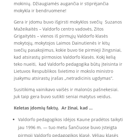
mokinių. Džiaugiamės augančia ir stiprėjančia
mokykla ir bendruomene!
Gera ir įdomu buvo išgirsti mokyklos svečių Suzanos
Mažeikaitės – Valdorfo centro vadovės, Zitos
Grigaitytės – vienos iš pirmųjų Valdorfo klasės
mokytojų, mokytojos Laimos Dainutienės ir kitų
svečių pasakojimus, kokie buvo tie pirmieji žingsniai,
kad atsirastų pirmosios Valdorfo klasės. Kokį kelią
teko nueiti, kad Valdorfo pedagogika būtų įteisinta ir
Lietuvos Respublikos švietimo ir mokslo ministro
įsakymu atsirastų įrašas „netradicinis ugdymas“.
Susitikimą vainikavo vaišės ir malonūs pašnekesiai.
Juk taip gera buvo sutikti seniai matytus veidus.
Keletas įdomių faktų. Ar žinai, kad …
Valdorfo pedagogikos idėjos Kaune pradėtos taikyti
jau 1996 m. — tuo metu Šančiuose buvo įsteigta
pirmoji Valdorfo pedagogikos klasė. Vėliau klasės