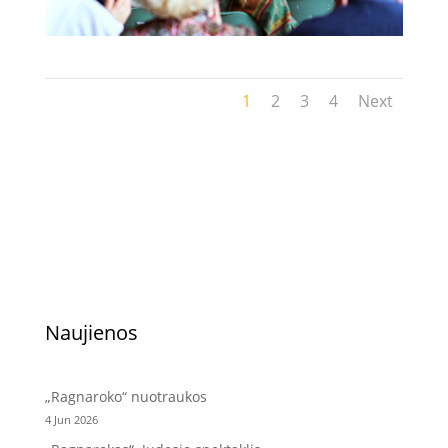
1
2
3
4
Next
Naujienos
„Ragnaroko“ nuotraukos
4 Jun 2026