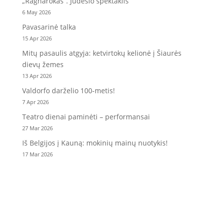
„Ragnarokas“. Judesio spektaklis
6 May 2026
Pavasarinė talka
15 Apr 2026
Mitų pasaulis atgyja: ketvirtokų kelionė į Šiaurės
dievų žemes
13 Apr 2026
Valdorfo darželio 100-metis!
7 Apr 2026
Teatro dienai paminėti – performansai
27 Mar 2026
Iš Belgijos į Kauną: mokinių mainų nuotykis!
17 Mar 2026