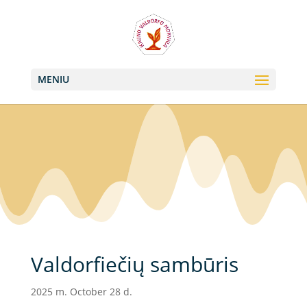
+370 613 22011, +370 657 74042
info@valdorfas.org
MENIU
Valdorfiečių sambūris
2025 m. October 28 d.