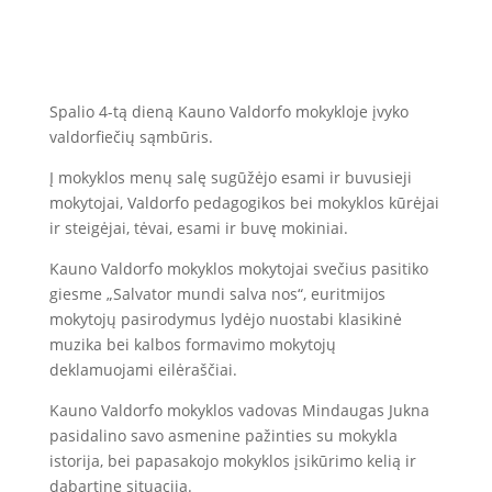
Spalio 4-tą dieną Kauno Valdorfo mokykloje įvyko
valdorfiečių sąmbūris.
Į mokyklos menų salę sugūžėjo esami ir buvusieji
mokytojai, Valdorfo pedagogikos bei mokyklos kūrėjai
ir steigėjai, tėvai, esami ir buvę mokiniai.
Kauno Valdorfo mokyklos mokytojai svečius pasitiko
giesme „Salvator mundi salva nos“, euritmijos
mokytojų pasirodymus lydėjo nuostabi klasikinė
muzika bei kalbos formavimo mokytojų
deklamuojami eilėraščiai.
Kauno Valdorfo mokyklos vadovas Mindaugas Jukna
pasidalino savo asmenine pažinties su mokykla
istorija, bei papasakojo mokyklos įsikūrimo kelią ir
dabartinę situaciją.