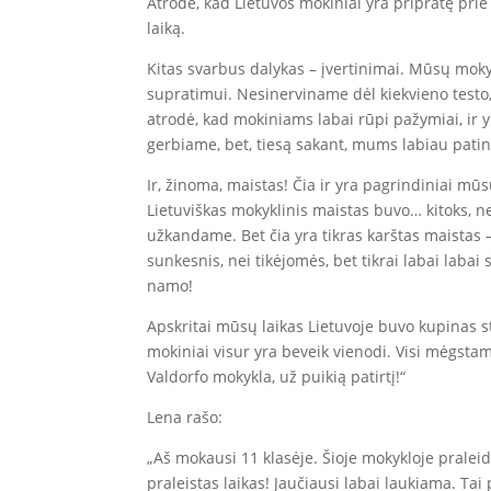
Atrodė, kad Lietuvos mokiniai yra pripratę prie
laiką.
Kitas svarbus dalykas – įvertinimai. Mūsų mok
supratimui. Nesinerviname dėl kiekvieno testo, 
atrodė, kad mokiniams labai rūpi pažymiai, ir 
gerbiame, bet, tiesą sakant, mums labiau patin
Ir, žinoma, maistas! Čia ir yra pagrindiniai mū
Lietuviškas mokyklinis maistas buvo… kitoks, n
užkandame. Bet čia yra tikras karštas maistas 
sunkesnis, nei tikėjomės, bet tikrai labai labai
namo!
Apskritai mūsų laikas Lietuvoje buvo kupinas s
mokiniai visur yra beveik vienodi. Visi mėgstam
Valdorfo mokykla, už puikią patirtį!“
Lena rašo:
„Aš mokausi 11 klasėje. Šioje mokykloje prale
praleistas laikas! Jaučiausi labai laukiama. Tai