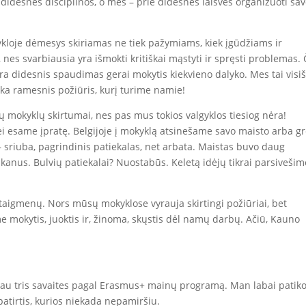
 didesnės disciplinos, o mes – prie didesnės laisvės organizuoti sa
ykloje dėmesys skiriamas ne tiek pažymiams, kiek įgūdžiams ir
nes svarbiausia yra išmokti kritiškai mąstyti ir spręsti problemas. 
yra didesnis spaudimas gerai mokytis kiekvieno dalyko. Mes tai visiš
ka ramesnis požiūris, kurį turime namie!
sų mokyklų skirtumai, nes pas mus tokios valgyklos tiesiog nėra!
ei esame įpratę. Belgijoje į mokyklą atsinešame savo maisto arba gr
– sriuba, pagrindinis patiekalas, net arbata. Maistas buvo daug
 skanus. Bulvių patiekalai? Nuostabūs. Keletą idėjų tikrai parsivešim
taigmenų. Nors mūsų mokyklose vyrauja skirtingi požiūriai, bet
e mokytis, juoktis ir, žinoma, skųstis dėl namų darbų. Ačiū, Kauno
idau tris savaites pagal Erasmus+ mainų programą. Man labai patiko
 patirtis, kurios niekada nepamiršiu.