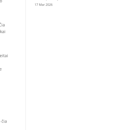
vo
17 Mar 2026
Čia
kai
eitai
e
 čia