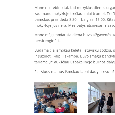
Mane nustebino tai, kad mokyklos dienos organi
kad mano mokykloje trečiadieniai trumpi. Treč
pamokos prasideda 8:30 ir baigiasi 16:00. Kitas
mokykloje jos nėra. Mes patys atsinešame savo
Mano mėgstamiausia diena buvo Užgavėnės. Man l
persirenginėti…
Būdama čia išmokau keletą lietuviškų žodžių, pvz
ir sužinoti, kaip ji skamba. Buvo smagu bandyti
tariame „r“ aukščiau užpakalinėje burnos dalyje
Per šiuos mainus išmokau labai daug ir esu už t