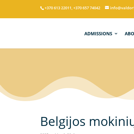
+370 613 22011, +370 657 74042
info@valdor
ADMISSIONS
AB
Belgijos mokini