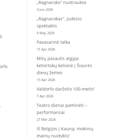
„Ragnaroko“ nuotraukos
4 Jun 2026
„Ragnarokas“. Judesio
spektaklis
6 May 2026
li
Pavasarinė talka
15 Apr 2026
Mitų pasaulis atgyja:
ketvirtokų kelionė į Šiaurės
orfo
dievų žemes
13 Apr 2026
Valdorfo darželio 100-metis!
7 Apr 2026
Teatro dienai paminėti –
s
performansai
27 Mar 2026
Iš Belgijos į Kauną: mokinių
mainų nuotykis!