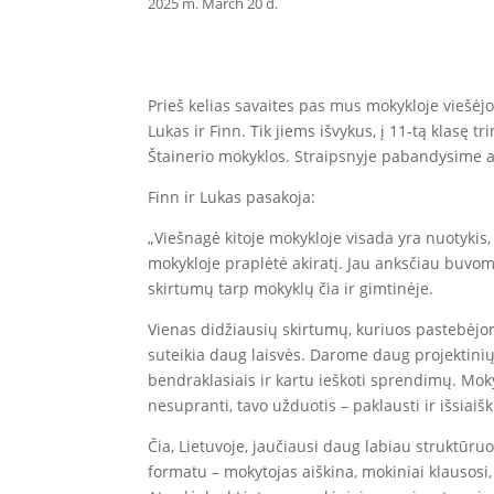
2025 m. March 20 d.
Prieš kelias savaites pas mus mokykloje viešėjo 
Lukas ir Finn. Tik jiems išvykus, į 11-tą klasę t
Štainerio mokyklos. Straipsnyje pabandysime apž
Finn ir Lukas pasakoja:
„Viešnagė kitoje mokykloje visada yra nuotyki
mokykloje praplėtė akiratį. Jau anksčiau buvom
skirtumų tarp mokyklų čia ir gimtinėje.
Vienas didžiausių skirtumų, kuriuos pastebėj
suteikia daug laisvės. Darome daug projektinių 
bendraklasiais ir kartu ieškoti sprendimų. Mokyt
nesupranti, tavo užduotis – paklausti ir išsiaišk
Čia, Lietuvoje, jaučiausi daug labiau struktūruo
formatu – mokytojas aiškina, mokiniai klausosi, 