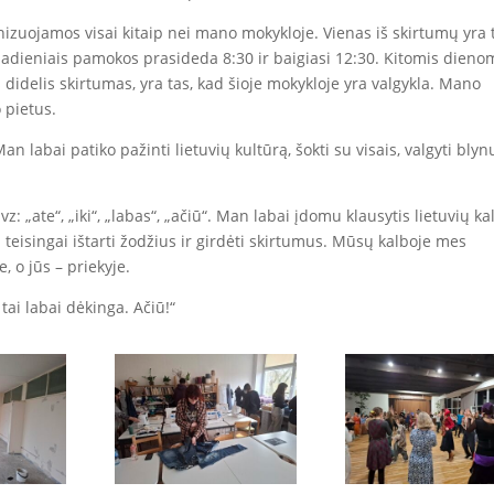
zuojamos visai kitaip nei mano mokykloje. Vienas iš skirtumų yra 
iadieniais pamokos prasideda 8:30 ir baigiasi 12:30. Kitomis dieno
 didelis skirtumas, yra tas, kad šioje mokykloje yra valgykla. Mano
 pietus.
abai patiko pažinti lietuvių kultūrą, šokti su visais, valgyti blyn
: „ate“, „iki“, „labas“, „ačiū“. Man labai įdomu klausytis lietuvių ka
 teisingai ištarti žodžius ir girdėti skirtumus. Mūsų kalboje mes
, o jūs – priekyje.
ai labai dėkinga. Ačiū!“