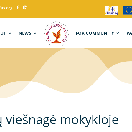
fas.org
OUT
NEWS
FOR COMMUNITY
P
ų viešnagė mokykloje