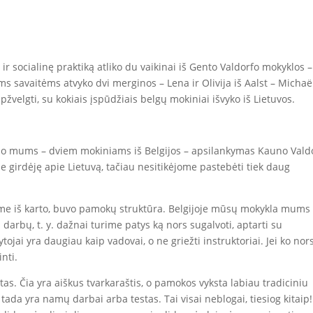
ir socialinę praktiką atliko du vaikinai iš Gento Valdorfo mokyklos –
rims savaitėms atvyko dvi merginos – Lena ir Olivija iš Aalst – Michaë
velgti, su kokiais įspūdžiais belgų mokiniai išvyko iš Lietuvos.
s, o mums – dviem mokiniams iš Belgijos – apsilankymas Kauno Vald
e girdėję apie Lietuvą, tačiau nesitikėjome pastebėti tiek daug
ome iš karto, buvo pamokų struktūra. Belgijoje mūsų mokykla mums
darbų, t. y. dažnai turime patys ką nors sugalvoti, aptarti su
ojai yra daugiau kaip vadovai, o ne griežti instruktoriai. Jei ko nor
inti.
tas. Čia yra aiškus tvarkaraštis, o pamokos vyksta labiau tradiciniu
tada yra namų darbai arba testas. Tai visai neblogai, tiesiog kitaip!