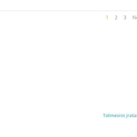
1
2
3
N
Tolimesnis įraša