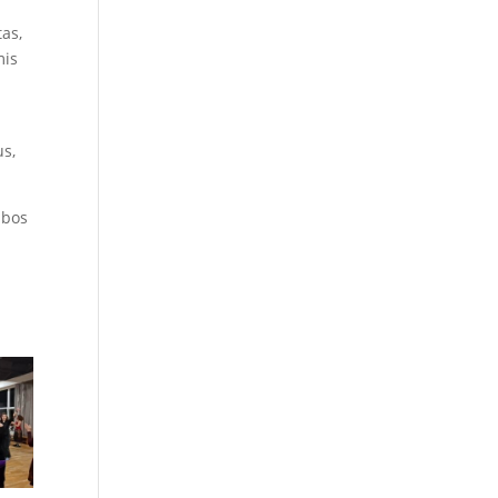
tas,
mis
us,
lbos