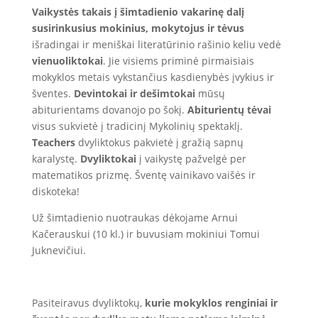
Vaikystės takais į šimtadienio vakarinę dalį
susirinkusius mokinius, mokytojus ir tėvus
išradingai ir meniškai literatūrinio rašinio keliu vedė
vienuoliktokai
. Jie visiems priminė pirmaisiais
mokyklos metais vykstančius kasdienybės įvykius ir
šventes.
Devintokai ir dešimtokai
mūsų
abiturientams dovanojo po šokį.
Abiturientų tėvai
visus sukvietė į tradicinį Mykolinių spektaklį.
Teachers
dvyliktokus pakvietė į gražią sapnų
karalystę.
Dvyliktokai
į vaikystę pažvelgė per
matematikos prizmę. Šventę vainikavo vaišės ir
diskoteka!
Už šimtadienio nuotraukas dėkojame Arnui
Kačerauskui (10 kl.) ir buvusiam mokiniui Tomui
Juknevičiui.
Pasiteiravus dvyliktokų,
kurie mokyklos renginiai ir