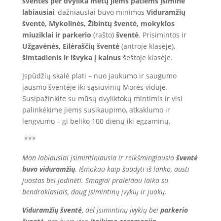
šventės per dvylika metų jiems patiems įsiminė
labiausiai
, dažniausiai buvo minimos
Viduramžių
šventė, Mykolinės, Žibintų šventė, mokyklos
miuziklai ir parkerio
(rašto)
šventė
. Prisimintos ir
Užgavėnės, Eilėraščių šventė
(antroje klasėje),
šimtadienis ir
išvyka į kalnus
šeštoje klasėje.
Įspūdžių skalė plati – nuo jaukumo ir saugumo
jausmo šventėje iki sąsiuvinių Morės viduje.
Susipažinkite su mūsų dvyliktokų mintimis ir visi
palinkėkime jiems susikaupimo, atkaklumo ir
lengvumo – gi beliko 100 dienų iki egzaminų.
***
Man labiausiai įsimintiniausia ir reikšmingiausia
šventė
buvo viduramžių
. Išmokau kaip šaudyti iš lanko, austi
juostas bei jodinėti. Smagiai praleidau laika su
bendraklasiais, daug įsimintinų įvykių ir juokų.
Viduramžių šventė
, dėl įsimintinų įvykių bei
parkerio