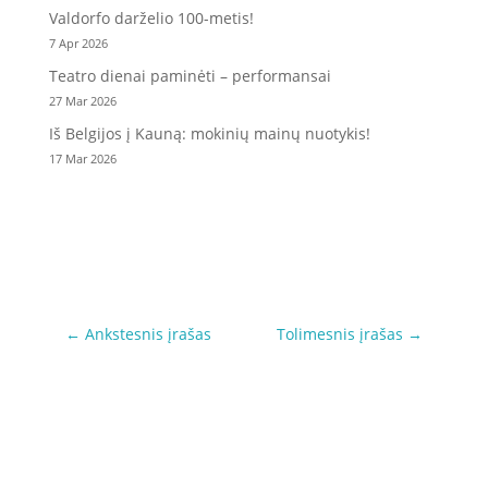
Valdorfo darželio 100-metis!
7 Apr 2026
Teatro dienai paminėti – performansai
27 Mar 2026
Iš Belgijos į Kauną: mokinių mainų nuotykis!
17 Mar 2026
←
Ankstesnis įrašas
Tolimesnis įrašas
→