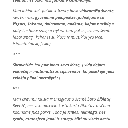
šventė
, nes buvo visa
įteikimo ceremonija
.
Man labiausiai patikusi šventė buvo
viduramžių šventė
,
nes ten mes
gyvenome palapinėse, jodinėjome su
žirgais, šokome, dainavome, audėme, liejome stiklą
ir
patyrėm labai smagių įvykių. Taip pat užgavėnių šventė
labai smagi, kelionės su klase ir miuziklai yra vieni
įsimintiniausių įvykių.
***
Shrovetide
, kai
gaminom savo Morę, į vidų dėjom
vokiečių ir matematikos sąsiuvinius, ko pasekoje juos
reikėjo pilnai perrašyti
:’)
***
Man įsimintiniausia ir smagiausia šventė buvo
Žibintų
šventė
, nes visa mokykla kartu kuria žibintus, o vėliau
kabiname juos parke. Tada
jaučiuosi laiminga, nes
gražu, atmosfera jauki ir smagu būti su visais kartu
.