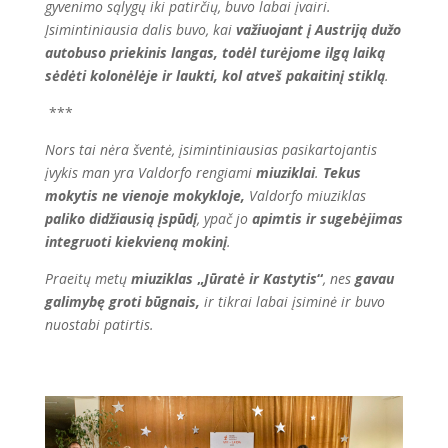
gyvenimo sąlygų iki patirčių, buvo labai įvairi.
Įsimintiniausia dalis buvo, kai
važiuojant į Austriją dužo
autobuso priekinis langas, todėl turėjome ilgą laiką
sėdėti kolonėlėje ir laukti, kol atveš pakaitinį stiklą
.
***
Nors tai nėra šventė, įsimintiniausias pasikartojantis
įvykis man yra Valdorfo rengiami
miuziklai
.
Tekus
mokytis ne vienoje mokykloje,
Valdorfo miuziklas
paliko didžiausią įspūdį
,
ypač jo
apimtis ir sugebėjimas
integruoti kiekvieną m
okinį
.
Praeitų metų
miuziklas
„
Jūratė ir Kastytis
“
, nes
gavau
galimybę groti būgnais,
ir tikrai labai įsiminė ir buvo
nuostabi patirtis.