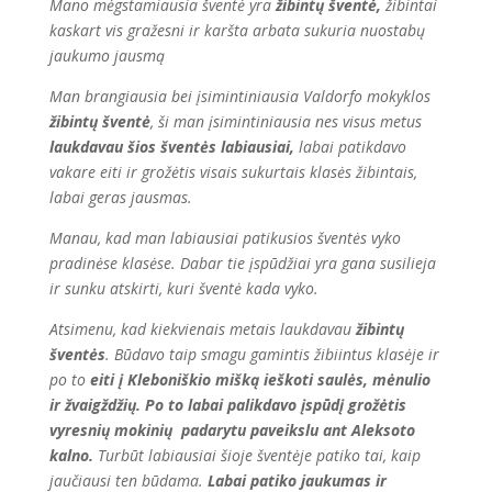
Mano mėgstamiausia šventė yra
žibintų šventė,
žibintai
kaskart vis gražesni ir karšta arbata sukuria nuostabų
jaukumo jausmą
Man brangiausia bei įsimintiniausia Valdorfo mokyklos
žibintų šventė
, ši man įsimintiniausia nes visus metus
laukdavau šios šventės labiausiai
,
labai patikdavo
vakare eiti ir grožėtis visais sukurtais klasės žibintais,
labai geras jausmas.
Manau, kad man labiausiai patikusios šventės vyko
pradinėse klasėse. Dabar tie įspūdžiai yra gana susilieja
ir sunku atskirti, kuri šventė kada vyko.
Atsimenu, kad kiekvienais metais laukdavau
žibintų
šventės
. Būdavo taip smagu gamintis žibiintus klasėje ir
po to
eiti į Kleboniškio mišką ieškoti saulės, mėnulio
ir žvaigždžių. Po to labai palikdavo įspūdį grožėtis
vyresnių mokinių padarytu paveikslu ant Aleksoto
kalno
.
Turbūt labiausiai šioje šventėje patiko tai, kaip
jaučiausi ten būdama.
Labai patiko jaukumas ir