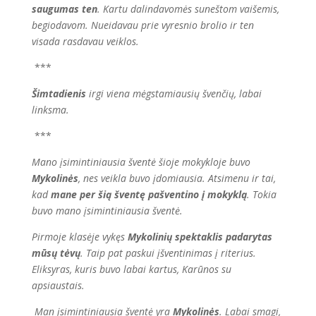
saugumas ten
. Kartu dalindavomės suneštom vaišemis,
begiodavom. Nueidavau prie vyresnio brolio ir ten
visada rasdavau veiklos.
***
Šimtadienis
irgi viena mėgstamiausių švenčių, labai
linksma.
***
Mano įsimintiniausia šventė šioje mokykloje buvo
Mykolinės
, nes veikla buvo įdomiausia. Atsimenu ir tai,
kad
mane per šią šventę pašventino į mokyklą
.
Tokia
buvo mano įsimintiniausia šventė.
Pirmoje klasėje vykęs
Mykolinių
spektaklis
padarytas
mūsų tėvų
.
Taip pat paskui įšventinimas į riterius.
Eliksyras, kuris buvo labai kartus, Karūnos su
apsiaustais.
Man įsimintiniausia šventė yra
Mykolinės
. Labai smagi,