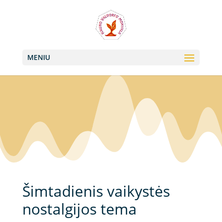
+370 613 22011, +370 657 74042
info@valdorfas.org
MENIU
Šimtadienis vaikystės
nostalgijos tema