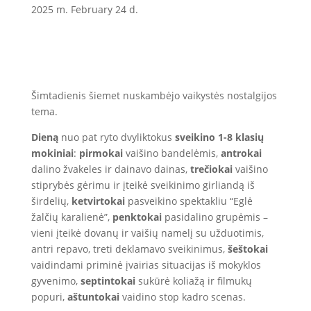
2025 m. February 24 d.
Šimtadienis šiemet nuskambėjo vaikystės nos
talgijos
tema.
Dieną
nuo pat ryto
dvyliktokus
sveikino 1-8 klasių
mokiniai
:
pirmokai
vaišino bandelėmis,
antrokai
dalino žvakeles ir dainavo dainas,
trečiokai
vaišino
stiprybės gėrimu ir įteikė sveikinimo girliandą iš
širdelių,
ketvirtokai
pasveikino spektakliu “Eglė
žalčių karalienė”,
penktokai
pasidalino grupėmis –
vieni įteikė dovanų ir vaišių namelį su užduotimis,
antri repavo, treti deklamavo sveikinimus,
šeštokai
vaidindami priminė įvairias situacijas iš mokyklos
gyvenimo,
septintokai
sukūrė koliažą ir filmukų
popuri,
aštuntokai
vaidino stop kadro scenas.