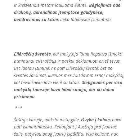
ir kiekvienais metais laukiama šventė.
Bėgiojimas nuo
drakonų, adrenalinas įtemptose gaudynėse,
bendravimas su kitais
lieka labiausiai įsimintina.
Eilėraščių šventės
, kai mokytoja Rima liepdavo išmokti
atmintinai eilėraščius ir paskui deklamuoti prieš tėvus.
Bet labiau įsiminė, ne pati Eilėraščių šventė, bet po
šventės žaidimai, kuriuos mes žaisdavom senoj mokykloj,
kol tėvai šnekėdavo vieni su kitais.
Slėpgaudės per visą
mokyklą tamsoje buvo labai smagu, dar iki dabar
prisimenu.
***
Šeštoje klasėje, mokslo metų gale,
išvyka į kalnus
buvo
pati įsimintiniausia. Keliaujant į Austriją pro įvairias
šalis, patyriau daug įvairių įspūdžių. Visa kelionė, nuo