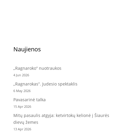
Naujienos
„Ragnaroko“ nuotraukos
4 Jun 2026
„Ragnarokas“. Judesio spektaklis
6 May 2026
Pavasarinė talka
15 Apr 2026
Mitų pasaulis atgyja: ketvirtokų kelionė į Šiaurės
dievų žemes
13 Apr 2026