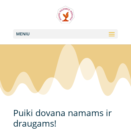
+370 613 22011, +370 657 74042
info@valdorfas.org
MENIU
Puiki dovana namams ir
draugams!