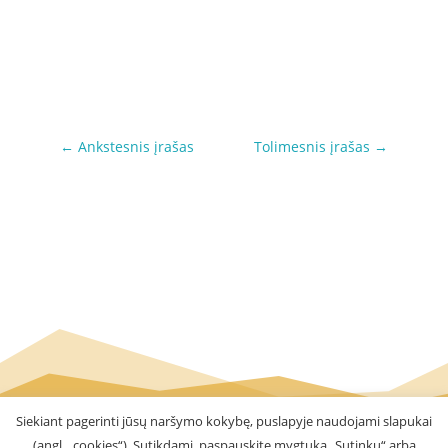
←
Ankstesnis įrašas
Tolimesnis įrašas
→
Siekiant pagerinti jūsų naršymo kokybę, puslapyje naudojami slapukai
(angl. „cookies“). Sutikdami, paspauskite mygtuką „Sutinku“ arba