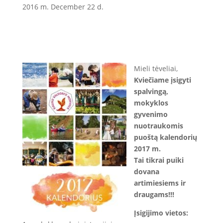
2016 m. December 22 d.
Mieli tėveliai,
Kviečiame įsigyti
spalvingą,
mokyklos
gyvenimo
nuotraukomis
puoštą kalendorių
2017 m.
Tai tikrai puiki
dovana
artimiesiems ir
draugams!!!
Įsigijimo vietos: