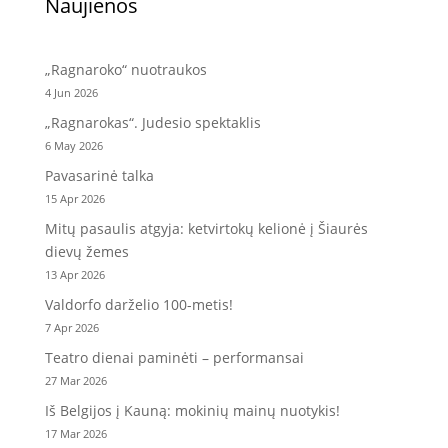
Naujienos
„Ragnaroko“ nuotraukos
4 Jun 2026
„Ragnarokas“. Judesio spektaklis
6 May 2026
Pavasarinė talka
15 Apr 2026
Mitų pasaulis atgyja: ketvirtokų kelionė į Šiaurės
dievų žemes
13 Apr 2026
Valdorfo darželio 100-metis!
7 Apr 2026
Teatro dienai paminėti – performansai
27 Mar 2026
Iš Belgijos į Kauną: mokinių mainų nuotykis!
17 Mar 2026