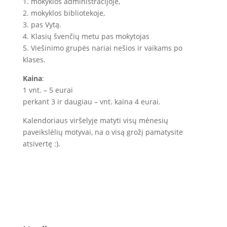
1. mokyklos administracijoje,
2. mokyklos bibliotekoje,
3. pas Vytą.
4. Klasių švenčių metu pas mokytojas
5. Viešinimo grupės nariai nešios ir vaikams po
klases.
Kaina
:
1 vnt. – 5 eurai
perkant 3 ir daugiau – vnt. kaina 4 eurai.
Kalendoriaus viršelyje matyti visų mėnesių
paveikslėlių motyvai, na o visą grožį pamatysite
atsivertę :).