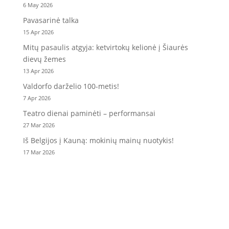
6 May 2026
Pavasarinė talka
15 Apr 2026
Mitų pasaulis atgyja: ketvirtokų kelionė į Šiaurės
dievų žemes
13 Apr 2026
Valdorfo darželio 100-metis!
7 Apr 2026
Teatro dienai paminėti – performansai
27 Mar 2026
Iš Belgijos į Kauną: mokinių mainų nuotykis!
17 Mar 2026