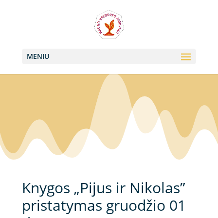
+370 613 22011, +370 657 74042
info@valdorfas.org
MENIU
Knygos „Pijus ir Nikolas”
pristatymas gruodžio 01