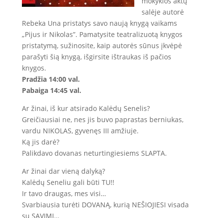
mokyklos aktų
salėje autorė
Rebeka Una pristatys savo naują knygą vaikams
„Pijus ir Nikolas”. Pamatysite teatralizuotą knygos
pristatymą, sužinosite, kaip autorės sūnus įkvėpė
parašyti šią knygą, išgirsite ištraukas iš pačios
knygos.
Pradžia 14:00 val.
Pabaiga 14:45 val.
Ar žinai, iš kur atsirado Kalėdų Senelis?
Greičiausiai ne, nes jis buvo paprastas berniukas,
vardu NIKOLAS, gyvenęs III amžiuje.
Ką jis darė?
Palikdavo dovanas neturtingiesiems SLAPTA.
Ar žinai dar vieną dalyką?
Kalėdų Seneliu gali būti TU!!
Ir tavo draugas, mes visi…
Svarbiausia turėti DOVANĄ, kurią NEŠIOJIESI visada
su SAVIMI…