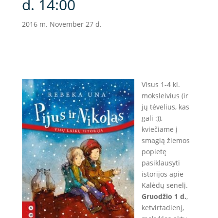
d. 14:00
2016 m. November 27 d.
Visus 1-4 kl.
moksleivius (ir
jų tėvelius, kas
gali :)),
kviečiame į
smagią žiemos
popietę
pasiklausyti
istorijos apie
Kalėdų senelį.
Gruodžio 1 d.
,
ketvirtadienį,