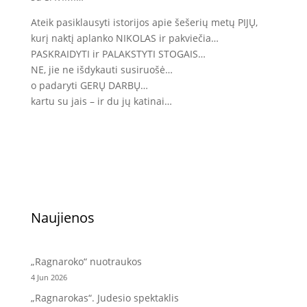
Ateik pasiklausyti istorijos apie šešerių metų PIJŲ,
kurį naktį aplanko NIKOLAS ir pakviečia…
PASKRAIDYTI ir PALAKSTYTI STOGAIS…
NE, jie ne išdykauti susiruošė…
o padaryti GERŲ DARBŲ…
kartu su jais – ir du jų katinai…
Naujienos
„Ragnaroko“ nuotraukos
4 Jun 2026
„Ragnarokas“. Judesio spektaklis